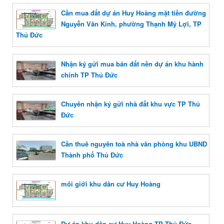
Cần mua đất dự án Huy Hoàng mặt tiền đường
Nguyễn Văn Kỉnh, phường Thạnh Mỹ Lợi, TP
Thủ Đức
Nhận ký gửi mua bán đất nền dự án khu hành
chính TP Thủ Đức
Chuyên nhận ký gửi nhà đất khu vực TP Thủ
Đức
Cần thuê nguyên toà nhà văn phòng khu UBND
Thành phố Thủ Đức
môi giới khu dân cư Huy Hoàng
Dự án khu dân cư Huy Hoàng TP Thủ Đức