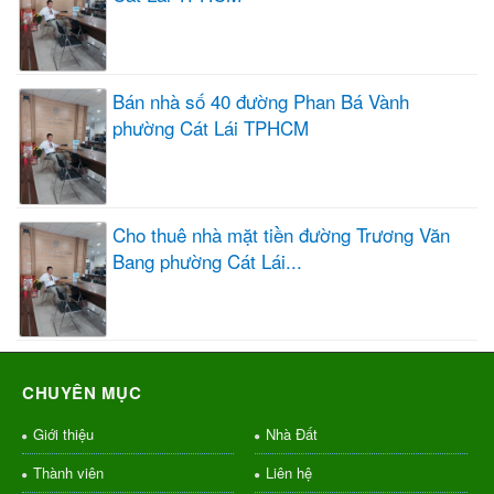
Bán nhà số 40 đường Phan Bá Vành
phường Cát Lái TPHCM
Cho thuê nhà mặt tiền đường Trương Văn
Bang phường Cát Lái...
CHUYÊN MỤC
Giới thiệu
Nhà Đất
Thành viên
Liên hệ