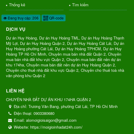
Thống kê
Tìm kiếm
Đang truy cập: 206
QR-code
DỊCH VỤ
Dự án Huy Hoàng, Dự án Huy Hoàng TML, Dự án Huy Hoàng Thạnh
Mỹ Lợi, Dự án Huy Hoàng Quận 2, Dự án Huy Hoàng Cát Lái, Dự án
Huy Hoàng phường Cát Lái, Dự án Huy Hoàng TPHCM, Dự án Huy
Hoàng TP Hồ Chí Minh, Chuyên mua bán nhà đất Quận 2, Chuyên
mua bán nhà đất khu vực Quận 2, Chuyên mua bán đất nền dự án
khu 174ha, Chuyên mua bán đất nền dự án Huy Hoàng Quận 2,
Chuyên cho thuê nhà đất khu vực Quận 2, Chuyên cho thuê toà nhà
văn phòng khu Quận 2
LIÊN HỆ
CHUYÊN NHÀ ĐẤT DỰ ÁN KHU 174HA QUẬN 2
Địa chỉ:
Trương Văn Bang, phường Cát Lái, TP Hồ Chí Minh
Điện thoại:
0903380680
Email:
alomoigioisaigon@gmail.com
Website:
https://moigioinhadat24h.com/