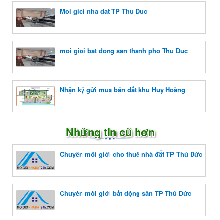
Moi gioi nha dat TP Thu Duc
moi gioi bat dong san thanh pho Thu Duc
Nhận ký gửi mua bán đất khu Huy Hoàng
Những tin cũ hơn
Chuyên môi giới cho thuê nhà đất TP Thủ Đức
Chuyên môi giới bất động sản TP Thủ Đức