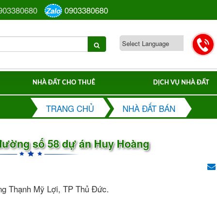
903380680
0903380680
Zalo
NHÀ ĐẤT CHO THUÊ
DỊCH VỤ NHÀ ĐẤT
TRANG CHỦ
NHÀ ĐẤT BÁN
 đường số 58 dự án Huy Hoàng
ờng Thạnh Mỹ Lợi, TP Thủ Đức.