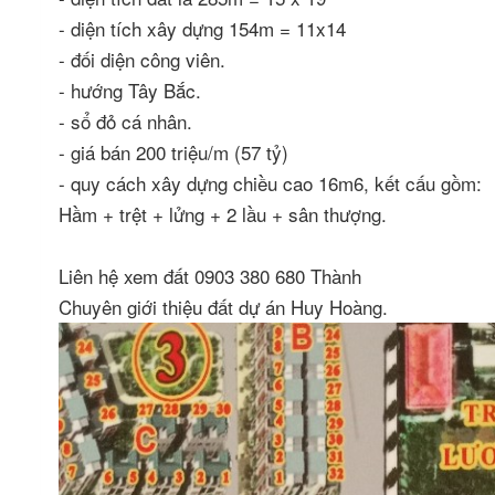
- diện tích xây dựng 154m = 11x14
- đối diện công viên.
- hướng Tây Bắc.
- sổ đỏ cá nhân.
- giá bán 200 triệu/m (57 tỷ)
- quy cách xây dựng chiều cao 16m6, kết cấu gồm:
Hầm + trệt + lửng + 2 lầu + sân thượng.
Liên hệ xem đất 0903 380 680 Thành
Chuyên giới thiệu đất dự án Huy Hoàng.