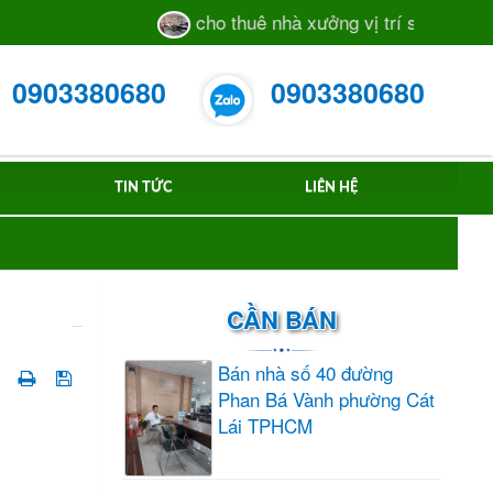
cho thuê nhà xưởng vị trí sát mặt tiền đườ
0903380680
0903380680
TIN TỨC
LIÊN HỆ
CẦN BÁN
Bán nhà số 40 đường
Phan Bá Vành phường Cát
Lái TPHCM