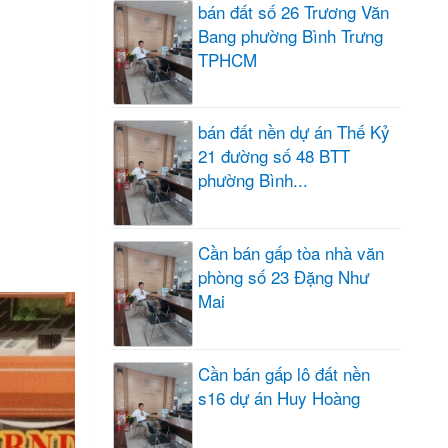
bán đất số 26 Trương Văn
Bang phường Bình Trưng
TPHCM
bán đất nền dự án Thế Kỷ
21 đường số 48 BTT
phường Bình...
Cần bán gấp tòa nhà văn
phòng số 23 Đặng Như
Mai
Cần bán gấp lô đất nền
s16 dự án Huy Hoàng