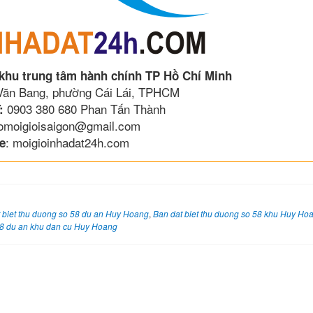
 khu trung tâm hành chính TP Hồ Chí Minh
 Văn Bang, phường Cái Lái, TPHCM
0903 380 680 Phan Tấn Thành
:
lomoigioisaigon@gmail.com
: moigioinhadat24h.com
e
 biet thu duong so 58 du an Huy Hoang
,
Ban dat biet thu duong so 58 khu Huy Ho
 58 du an khu dan cu Huy Hoang