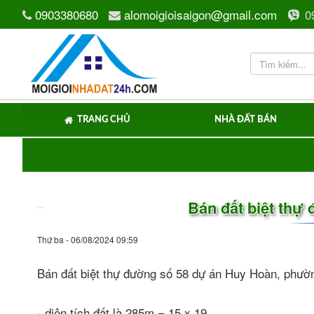
0903380680
alomoigioisaigon@gmail.com
0
TRANG CHỦ
NHÀ ĐẤT BÁN
Bán đất biệt thự
Thứ ba - 06/08/2024 09:59
Bán đất biệt thự đường số 58 dự án Huy Hoàn, phư
- diện tích đất là 285m = 15 x 19