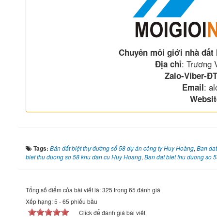
Chuyên môi giới nhà đất
: Trương
Địa chỉ
Zalo-Viber-ĐT
: a
Email
Websit
Tags:
Bán đất biệt thự đường số 58 dự án công ty Huy Hoàng
,
Ban dat
biet thu duong so 58 khu dan cu Huy Hoang
,
Ban dat biet thu duong so
Tổng số điểm của bài viết là: 325 trong 65 đánh giá
Xếp hạng:
5
-
65
phiếu bầu
Click để đánh giá bài viết