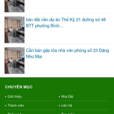
bán đất nền dự án Thế Kỷ 21 đường số 48
BTT phường Bình...
Cần bán gấp tòa nhà văn phòng số 23 Đặng
Như Mai
CHUYÊN MỤC
Giới thiệu
Nhà Đất
Thành viên
Liên hệ