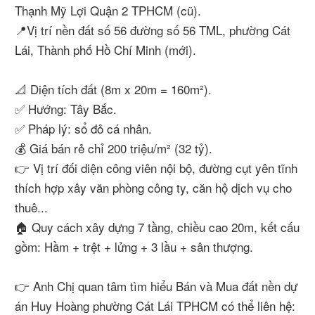
Thạnh Mỹ Lợi Quận 2 TPHCM (cũ).
📍Vị trí nền đất số 56 đường số 56 TML, phường Cát
Lái, Thành phố Hồ Chí Minh (mới).
📐 Diện tích đất (8m x 20m = 160m²).
✅ Hướng: Tây Bắc.
✅ Pháp lý: sổ đỏ cá nhân.
💰 Giá bán rẻ chỉ 200 triệu/m² (32 tỷ).
👉 Vị trí đối diện công viên nội bộ, đường cụt yên tĩnh
thích hợp xây văn phòng công ty, căn hộ dịch vụ cho
thuê...
🏠 Quy cách xây dựng 7 tầng, chiều cao 20m, kết cấu
gồm: Hầm + trệt + lửng + 3 lầu + sân thượng.
👉 Anh Chị quan tâm tìm hiểu Bán và Mua đất nền dự
án Huy Hoàng phường Cát Lái TPHCM có thể liên hệ: