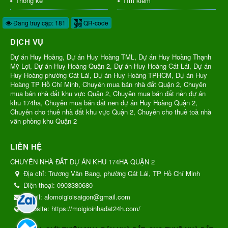
Thống kê
Tìm kiếm
Đang truy cập: 181
QR-code
DỊCH VỤ
Dự án Huy Hoàng, Dự án Huy Hoàng TML, Dự án Huy Hoàng Thạnh
Mỹ Lợi, Dự án Huy Hoàng Quận 2, Dự án Huy Hoàng Cát Lái, Dự án
Huy Hoàng phường Cát Lái, Dự án Huy Hoàng TPHCM, Dự án Huy
Hoàng TP Hồ Chí Minh, Chuyên mua bán nhà đất Quận 2, Chuyên
mua bán nhà đất khu vực Quận 2, Chuyên mua bán đất nền dự án
khu 174ha, Chuyên mua bán đất nền dự án Huy Hoàng Quận 2,
Chuyên cho thuê nhà đất khu vực Quận 2, Chuyên cho thuê toà nhà
văn phòng khu Quận 2
LIÊN HỆ
CHUYÊN NHÀ ĐẤT DỰ ÁN KHU 174HA QUẬN 2
Địa chỉ:
Trương Văn Bang, phường Cát Lái, TP Hồ Chí Minh
Điện thoại:
0903380680
Email:
alomoigioisaigon@gmail.com
Website:
https://moigioinhadat24h.com/