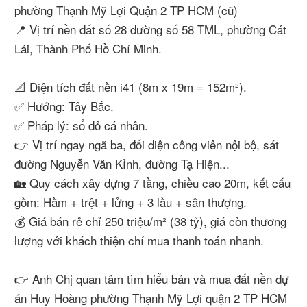
phường Thạnh Mỹ Lợi Quận 2 TP HCM (cũ)
📍 Vị trí nền đất số 28 đường số 58 TML, phường Cát
Lái, Thành Phố Hồ Chí Minh.
📐 Diện tích đất nền i41 (8m x 19m = 152m²).
✅ Hướng: Tây Bắc.
✅ Pháp lý: sổ đỏ cá nhân.
👉 Vị trí ngay ngã ba, đối diện công viên nội bộ, sát
đường Nguyễn Văn Kỉnh, đường Tạ Hiện...
🏡 Quy cách xây dựng 7 tầng, chiều cao 20m, kết cấu
gồm: Hầm + trệt + lửng + 3 lầu + sân thượng.
💰 Giá bán rẻ chỉ 250 triệu/m² (38 tỷ), giá còn thương
lượng với khách thiện chí mua thanh toán nhanh.
👉 Anh Chị quan tâm tìm hiểu bán và mua đất nền dự
án Huy Hoàng phường Thạnh Mỹ Lợi quận 2 TP HCM