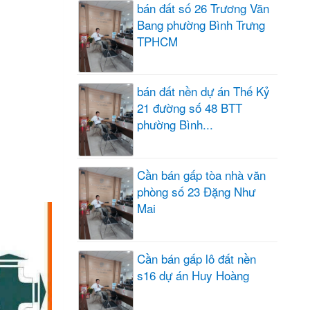
bán đất số 26 Trương Văn
Bang phường Bình Trưng
TPHCM
bán đất nền dự án Thế Kỷ
21 đường số 48 BTT
phường Bình...
Cần bán gấp tòa nhà văn
phòng số 23 Đặng Như
Mai
Cần bán gấp lô đất nền
s16 dự án Huy Hoàng