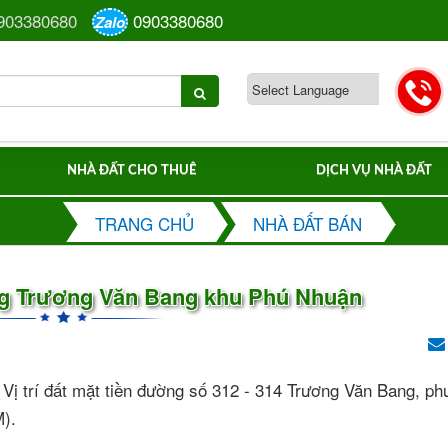
903380680
0903380680
Zalo
NHÀ ĐẤT CHO THUÊ
DỊCH VỤ NHÀ ĐẤT
TRANG CHỦ
NHÀ ĐẤT BÁN
ng Trương Văn Bang khu Phú Nhuận
 Vị trí đất mặt tiền đường số 312 - 314 Trương Văn Bang, p
M).