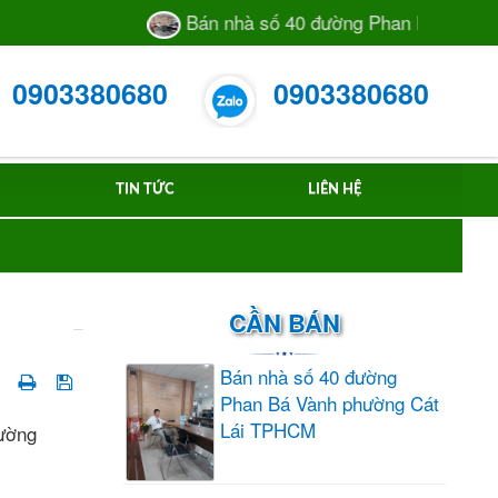
Bán nhà số 40 đường Phan Bá Vành phườ
0903380680
0903380680
TIN TỨC
LIÊN HỆ
CẦN BÁN
Bán nhà số 40 đường
Phan Bá Vành phường Cát
Lái TPHCM
hường