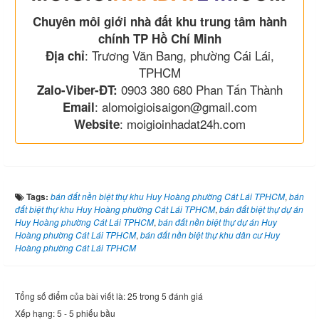
Chuyên môi giới nhà đất khu trung tâm hành
chính TP Hồ Chí Minh
: Trương Văn Bang, phường Cái Lái,
Địa chỉ
TPHCM
0903 380 680 Phan Tấn Thành
Zalo-Viber-ĐT:
: alomoigioisaigon@gmail.com
Email
: moigioinhadat24h.com
Website
Tags:
bán đất nền biệt thự khu Huy Hoàng phường Cát Lái TPHCM
,
bán
đất biệt thự khu Huy Hoàng phường Cát Lái TPHCM
,
bán đất biệt thự dự án
Huy Hoàng phường Cát Lái TPHCM
,
bán đất nền biệt thự dự án Huy
Hoàng phường Cát Lái TPHCM
,
bán đất nền biệt thự khu dân cư Huy
Hoàng phường Cát Lái TPHCM
Tổng số điểm của bài viết là: 25 trong 5 đánh giá
Xếp hạng:
5
-
5
phiếu bầu