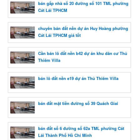
bán gấp nhà số 20 đường số 101 TML phường
Cát Lái TPHCM
chuyên bán đất nền dự án Huy Hoàng phường
Cát Lái TPHCM giá tốt
Cần bán lô đất nền b42 dự án khu dân cư Thủ
Thiêm Villa
bán lô đất nền e19 dự án Thủ Thiêm Villa
bán đất mặt tiền đường số 39 Quách Giai
bán đất số 6 đường số 62a TML phường Cát
Lái Thành Phố Hồ Chí Minh