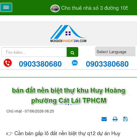
Cho thuê nhà số 3 đường 105 TML
0903380680
0903380680
bán đất nền biệt thự khu Huy Hoàng
phường Cát Lái TPHCM
Chủ nhật - 07/06/2026 06:25
👉 Cần bán gấp lô đất nền biệt thự q12 dự án Huy