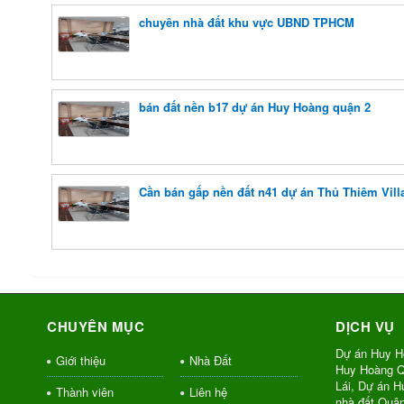
chuyên nhà đất khu vực UBND TPHCM
bán đất nền b17 dự án Huy Hoàng quận 2
Cần bán gấp nền đất n41 dự án Thủ Thiêm Vill
CHUYÊN MỤC
DỊCH VỤ
Dự án Huy H
Giới thiệu
Nhà Đất
Huy Hoàng Q
Lái, Dự án 
Thành viên
Liên hệ
nhà đất Quậ