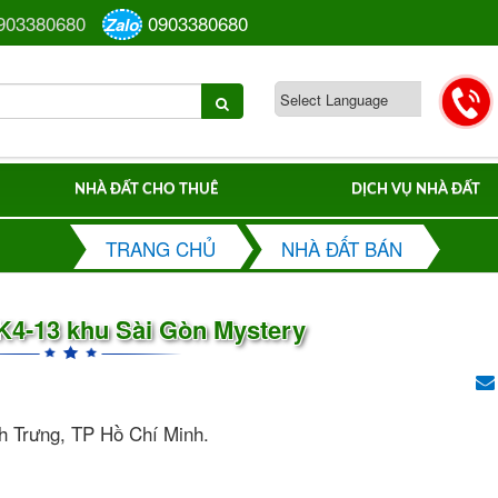
903380680
0903380680
Zalo
NHÀ ĐẤT CHO THUÊ
DỊCH VỤ NHÀ ĐẤT
TRANG CHỦ
NHÀ ĐẤT BÁN
K4-13 khu Sài Gòn Mystery
h Trưng, TP Hồ Chí Minh.