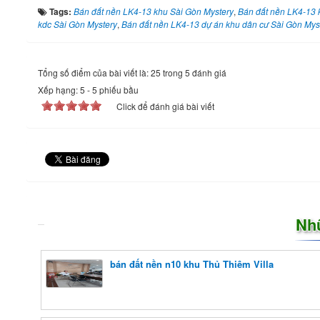
Tags:
Bán đất nền LK4-13 khu Sài Gòn Mystery
,
Bán đất nền LK4-13 
kdc Sài Gòn Mystery
,
Bán đất nền LK4-13 dự án khu dân cư Sài Gòn Mys
Tổng số điểm của bài viết là: 25 trong 5 đánh giá
Xếp hạng:
5
-
5
phiếu bầu
Click để đánh giá bài viết
Nh
bán đất nền n10 khu Thủ Thiêm Villa