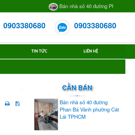
Bán nhà số 40 đường Phan Bá Vành 
0903380680
0903380680
TIN TỨC
LIÊN HỆ
CẦN BÁN
Bán nhà số 40 đường
Phan Bá Vành phường Cát
Lái TPHCM