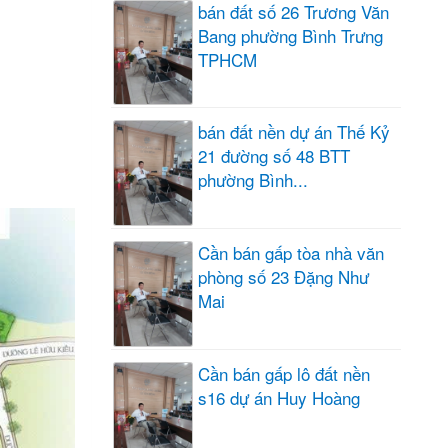
bán đất số 26 Trương Văn
Bang phường Bình Trưng
TPHCM
bán đất nền dự án Thế Kỷ
21 đường số 48 BTT
phường Bình...
Cần bán gấp tòa nhà văn
phòng số 23 Đặng Như
Mai
Cần bán gấp lô đất nền
s16 dự án Huy Hoàng