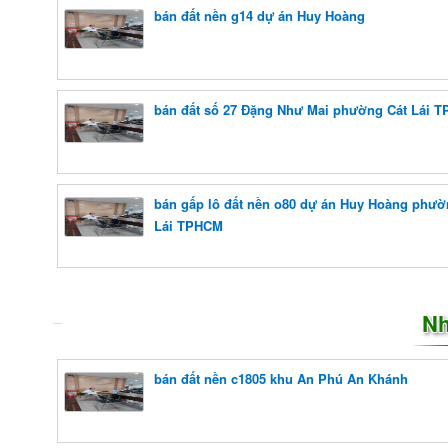
bán đất nền g14 dự án Huy Hoàng
bán đất số 27 Đặng Như Mai phường Cát Lái 
bán gấp lô đất nền o80 dự án Huy Hoàng phườ
Lái TPHCM
Nh
bán đất nền c1805 khu An Phú An Khánh