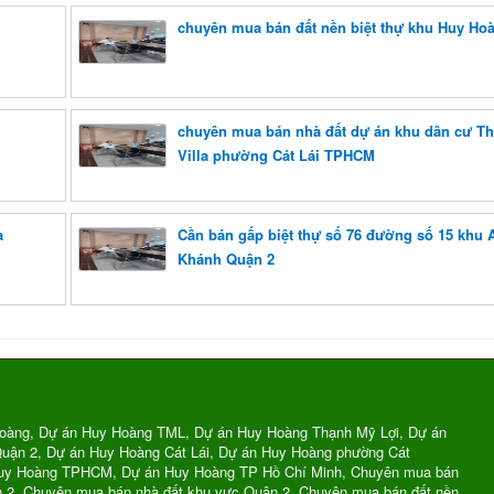
chuyên mua bán đất nền biệt thự khu Huy Ho
chuyên mua bán nhà đất dự án khu dân cư T
Villa phường Cát Lái TPHCM
a
Cần bán gấp biệt thự số 76 đường số 15 khu
Khánh Quận 2
oàng, Dự án Huy Hoàng TML, Dự án Huy Hoàng Thạnh Mỹ Lợi, Dự án
uận 2, Dự án Huy Hoàng Cát Lái, Dự án Huy Hoàng phường Cát
Huy Hoàng TPHCM, Dự án Huy Hoàng TP Hồ Chí Minh, Chuyên mua bán
n 2, Chuyên mua bán nhà đất khu vực Quận 2, Chuyên mua bán đất nền