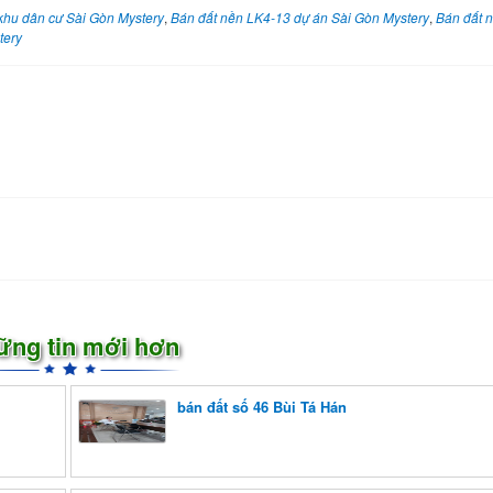
khu dân cư Sài Gòn Mystery
,
Bán đất nền LK4-13 dự án Sài Gòn Mystery
,
Bán đất 
tery
ững tin mới hơn
bán đất số 46 Bùi Tá Hán