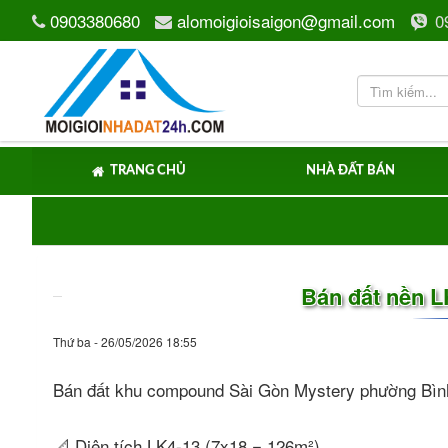
0903380680
alomoigioisaigon@gmail.com
0
TRANG CHỦ
NHÀ ĐẤT BÁN
Bán đất nền L
Thứ ba - 26/05/2026 18:55
Bán đất khu compound Sài Gòn Mystery phường Bìn
📐 Diện tích LK4-13 (7x18 = 126m²).