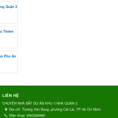
àng Quận 2
hủ Thiêm
 An Phu An
LIÊN HỆ
CHUYÊN NHÀ ĐẤT DỰ ÁN KHU 174HA QUẬN 2
Địa chỉ:
Trương Văn Bang, phường Cát Lái, TP Hồ Chí Minh
Điện thoại:
0903380680