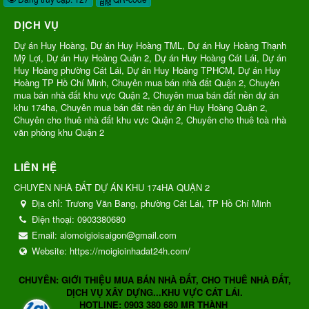
DỊCH VỤ
Dự án Huy Hoàng, Dự án Huy Hoàng TML, Dự án Huy Hoàng Thạnh
Mỹ Lợi, Dự án Huy Hoàng Quận 2, Dự án Huy Hoàng Cát Lái, Dự án
Huy Hoàng phường Cát Lái, Dự án Huy Hoàng TPHCM, Dự án Huy
Hoàng TP Hồ Chí Minh, Chuyên mua bán nhà đất Quận 2, Chuyên
mua bán nhà đất khu vực Quận 2, Chuyên mua bán đất nền dự án
khu 174ha, Chuyên mua bán đất nền dự án Huy Hoàng Quận 2,
Chuyên cho thuê nhà đất khu vực Quận 2, Chuyên cho thuê toà nhà
văn phòng khu Quận 2
LIÊN HỆ
CHUYÊN NHÀ ĐẤT DỰ ÁN KHU 174HA QUẬN 2
Địa chỉ:
Trương Văn Bang, phường Cát Lái, TP Hồ Chí Minh
Điện thoại:
0903380680
Email:
alomoigioisaigon@gmail.com
Website:
https://moigioinhadat24h.com/
CHUYÊN: GIỚI THIỆU MUA BÁN NHÀ ĐẤT, CHO THUÊ NHÀ ĐẤT,
DỊCH VỤ XÂY DỰNG...KHU VỰC CÁT LÁI.
HOTLINE: 0903 380 680 MR THÀNH