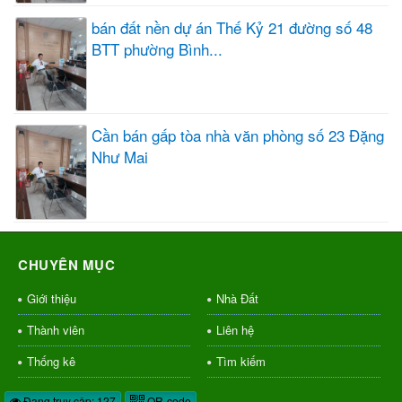
bán đất nền dự án Thế Kỷ 21 đường số 48
BTT phường Bình...
Cần bán gấp tòa nhà văn phòng số 23 Đặng
Như Mai
CHUYÊN MỤC
Giới thiệu
Nhà Đất
Thành viên
Liên hệ
Thống kê
Tìm kiếm
Đang truy cập: 127
QR-code