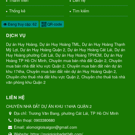
Thành viên
Liên hệ
Thống kê
Tìm kiếm
Đang truy cập: 62
QR-code
DỊCH VỤ
Dự án Huy Hoàng, Dự án Huy Hoàng TML, Dự án Huy Hoàng Thạnh
Mỹ Lợi, Dự án Huy Hoàng Quận 2, Dự án Huy Hoàng Cát Lái, Dự án
Huy Hoàng phường Cát Lái, Dự án Huy Hoàng TPHCM, Dự án Huy
Hoàng TP Hồ Chí Minh, Chuyên mua bán nhà đất Quận 2, Chuyên
mua bán nhà đất khu vực Quận 2, Chuyên mua bán đất nền dự án
khu 174ha, Chuyên mua bán đất nền dự án Huy Hoàng Quận 2,
Chuyên cho thuê nhà đất khu vực Quận 2, Chuyên cho thuê toà nhà
văn phòng khu Quận 2
LIÊN HỆ
CHUYÊN NHÀ ĐẤT DỰ ÁN KHU 174HA QUẬN 2
Địa chỉ:
Trương Văn Bang, phường Cát Lái, TP Hồ Chí Minh
Điện thoại:
0903380680
Email:
alomoigioisaigon@gmail.com
Website:
https://moigioinhadat24h.com/