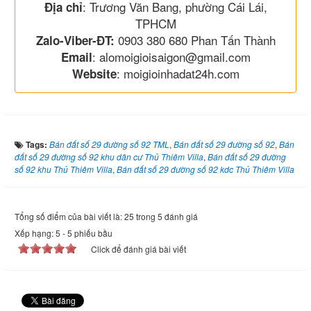
: Trương Văn Bang, phường Cái Lái,
Địa chỉ
TPHCM
0903 380 680 Phan Tấn Thành
Zalo-Viber-ĐT:
: alomoigioisaigon@gmail.com
Email
: moigioinhadat24h.com
Website
Tags:
Bán đất số 29 đường số 92 TML
,
Bán đất số 29 đường số 92
,
Bán
đất số 29 đường số 92 khu dân cư Thủ Thiêm Villa
,
Bán đất số 29 đường
số 92 khu Thủ Thiêm Villa
,
Bán đất số 29 đường số 92 kdc Thủ Thiêm Villa
Tổng số điểm của bài viết là: 25 trong 5 đánh giá
Xếp hạng:
5
-
5
phiếu bầu
Click để đánh giá bài viết