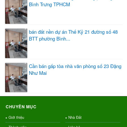
Bình Trưng TPHCM
bán đất nền dự án Thế Kỷ 21 đường số 48
BTT phường Bình...
Cần bán gấp tòa nhà văn phòng số 23 Đặng
Như Mai
CHUYÊN MỤC
Giới thiệu
Nhà Đất