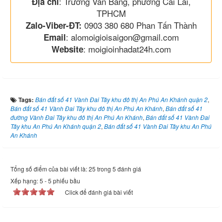
: Trương Văn Bang, phường Cái Lái,
Địa chỉ
TPHCM
0903 380 680 Phan Tấn Thành
Zalo-Viber-ĐT:
: alomoigioisaigon@gmail.com
Email
: moigioinhadat24h.com
Website
Tags:
Bán đất số 41 Vành Đai Tây khu đô thị An Phú An Khánh quận 2
,
Bán đất số 41 Vành Đai Tây khu đô thị An Phú An Khánh
,
Bán đất số 41
đường Vành Đai Tây khu đô thị An Phú An Khánh
,
Bán đất số 41 Vành Đai
Tây khu An Phú An Khánh quận 2
,
Bán đất số 41 Vành Đai Tây khu An Phú
An Khánh
Tổng số điểm của bài viết là: 25 trong 5 đánh giá
Xếp hạng:
5
-
5
phiếu bầu
Click để đánh giá bài viết