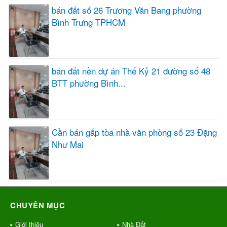
bán đất số 26 Trương Văn Bang phường
Bình Trưng TPHCM
bán đất nền dự án Thế Kỷ 21 đường số 48
BTT phường Bình...
Cần bán gấp tòa nhà văn phòng số 23 Đặng
Như Mai
CHUYÊN MỤC
Giới thiệu
Nhà Đất