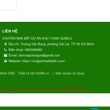
LIÊN HỆ
CHUYÊN NHÀ ĐẤT DỰ ÁN KHU 174HA QUẬN 2
Địa chỉ:
Trương Văn Bang, phường Cát Lái, TP Hồ Chí Minh
Điện thoại:
0903380680
Email:
alomoigioisaigon@gmail.com
Website:
https://moigioinhadat24h.com/
eViet CMS
.
Thiết kế bởi GiáRẻ.vn.
|
Điều khoản sử dụng
ất TP Thủ Đức, dịch vụ xây dựng, hồ sơ nhà đất TP Thủ Đức.