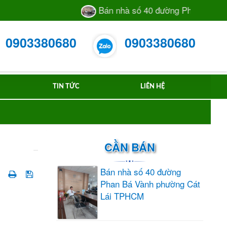
Bán nhà số 40 đường Phan Bá Vành 
0903380680
0903380680
TIN TỨC
LIÊN HỆ
CẦN BÁN
Bán nhà số 40 đường
Phan Bá Vành phường Cát
Lái TPHCM