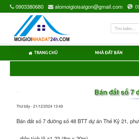
0903380680
alomoigioisaigon@gmail.com
0
TRANG CHỦ
NHÀ ĐẤT BÁN
Bán đất số 7 
Thứ bảy - 21/12/2024 13:49
Bán đất số 7 đường số 48 BTT dự án Thế Kỷ 21, ph
- diện tích lô a1-23 (8m x 20m).