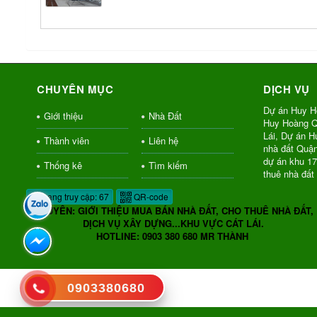
CHUYÊN MỤC
DỊCH VỤ
Dự án Huy H
Giới thiệu
Nhà Đất
Huy Hoàng Q
Lái, Dự án 
Thành viên
Liên hệ
nhà đất Quậ
dự án khu 1
Thống kê
Tìm kiếm
thuê nhà đất
Đang truy cập: 67
QR-code
CHUYÊN: GIỚI THIỆU MUA BÁN NHÀ ĐẤT, CHO THUÊ NHÀ ĐẤT,
DỊCH VỤ XÂY DỰNG...KHU VỰC CÁT LÁI.
HOTLINE: 0903 380 680 MR THÀNH
0903380680