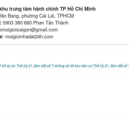
 khu trung tâm hành chính TP Hồ Chí Minh
 Văn Bang, phường Cái Lái, TPHCM
0903 380 680 Phan Tấn Thành
:
lomoigioisaigon@gmail.com
: moigioinhadat24h.com
e
ố 48 dự án Thế Kỷ 21
,
Bán đất số 7 đường số 48 khu dân cư Thế Kỷ 21
,
Bán đất số 