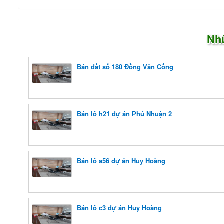
Nh
Bán đất số 180 Đồng Văn Cống
Bán lô h21 dự án Phú Nhuận 2
Bán lô a56 dự án Huy Hoàng
Bán lô c3 dự án Huy Hoàng