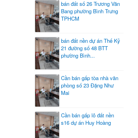
bán đất số 26 Trương Văn
Bang phường Bình Trưng
TPHCM
bán đất nền dự án Thế Kỷ
21 đường số 48 BTT
phường Bình...
Cần bán gấp tòa nhà văn
phòng số 23 Đặng Như
Mai
Cần bán gấp lô đất nền
s16 dự án Huy Hoàng