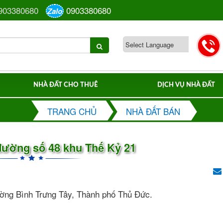
903380680
0903380680
Zalo
NHÀ ĐẤT CHO THUÊ
DỊCH VỤ NHÀ ĐẤT
TRANG CHỦ
NHÀ ĐẤT BÁN
đường số 48 khu Thế Kỷ 21
ường Bình Trưng Tây, Thành phố Thủ Đức.