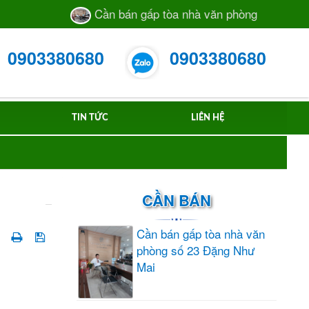
Cần bán gấp tòa nhà văn phòng số 23 Đặng Như M
0903380680
0903380680
TIN TỨC
LIÊN HỆ
CẦN BÁN
Cần bán gấp tòa nhà văn
phòng số 23 Đặng Như
Mai