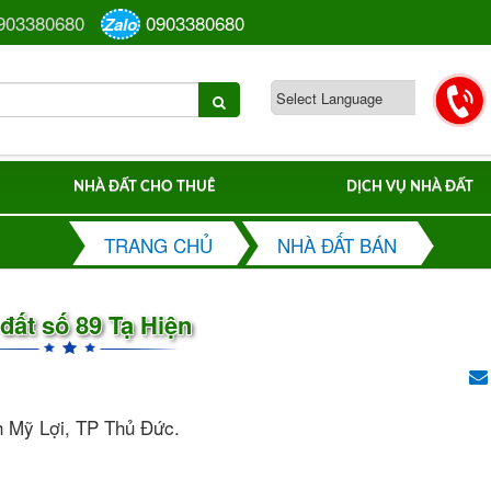
903380680
0903380680
Zalo
NHÀ ĐẤT CHO THUÊ
DỊCH VỤ NHÀ ĐẤT
TRANG CHỦ
NHÀ ĐẤT BÁN
đất số 89 Tạ Hiện
h Mỹ Lợi, TP Thủ Đức.