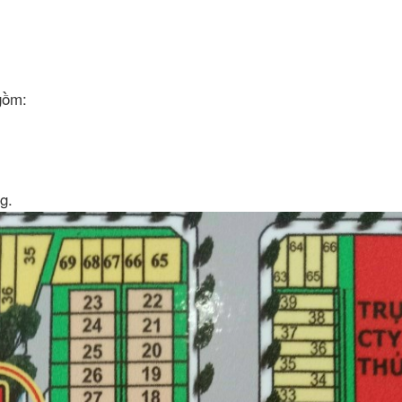
 gồm:
ng.