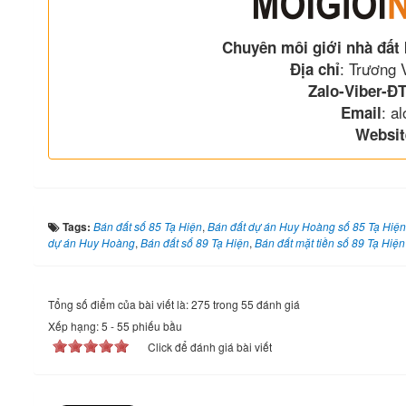
Chuyên môi giới nhà đất
: Trương
Địa chỉ
Zalo-Viber-ĐT
: a
Email
Websit
Tags:
Bán đất số 85 Tạ Hiện
,
Bán đất dự án Huy Hoàng số 85 Tạ Hiện
dự án Huy Hoàng
,
Bán đất số 89 Tạ Hiện
,
Bán đất mặt tiền số 89 Tạ Hiện
Tổng số điểm của bài viết là: 275 trong 55 đánh giá
Xếp hạng:
5
-
55
phiếu bầu
Click để đánh giá bài viết