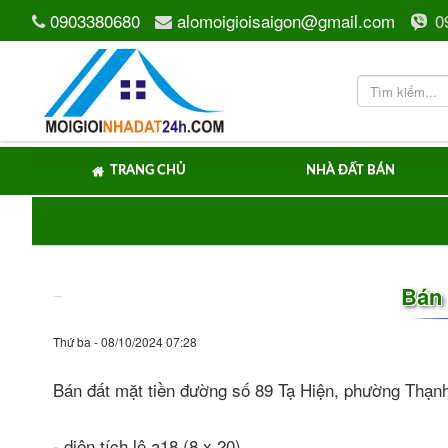
0903380680
alomoigioisaigon@gmail.com
0
TRANG CHỦ
NHÀ ĐẤT BÁN
Bán 
Thứ ba - 08/10/2024 07:28
Bán đất mặt tiền đường số 89 Tạ Hiện, phường Thạn
- diện tích lô a18 (8 x 20)