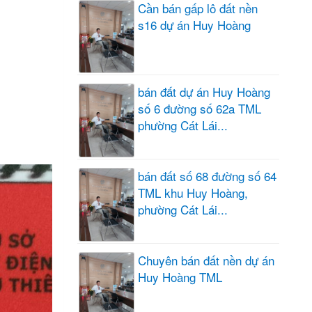
Cần bán gấp lô đất nền
s16 dự án Huy Hoàng
bán đất dự án Huy Hoàng
số 6 đường số 62a TML
phường Cát Lái...
bán đất số 68 đường số 64
TML khu Huy Hoàng,
phường Cát Lái...
Chuyên bán đất nền dự án
Huy Hoàng TML