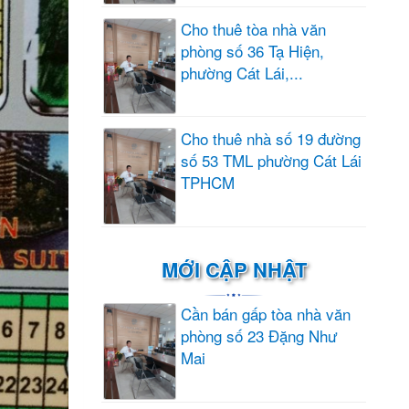
Cho thuê tòa nhà văn
phòng số 36 Tạ Hiện,
phường Cát Lái,...
Cho thuê nhà số 19 đường
số 53 TML phường Cát Lái
TPHCM
MỚI CẬP NHẬT
Cần bán gấp tòa nhà văn
phòng số 23 Đặng Như
Mai