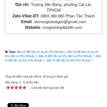
: Trương Văn Bang, phường Cái Lái,
Địa chỉ
TPHCM
0903 380 680 Phan Tấn Thành
Zalo-Viber-ĐT:
: alomoigioisaigon@gmail.com
Email
: moigioinhadat24h.com
Website
Tags:
Bán lô đất nền a2 dự án Phú Nhuận 1
,
Bán lô đất nền a2 dự án
khu dân cư Phú Nhuận 1
,
Bán lô đất nền a2 khu dân cư Phú Nhuận 1
,
Bán
lô đất nền a2 khu Phú Nhuận 1
,
Bán lô đất nền a2 kdc Phú Nhuận 1
Tổng số điểm của bài viết là: 25 trong 5 đánh giá
Xếp hạng:
5
-
5
phiếu bầu
Click để đánh giá bài viết