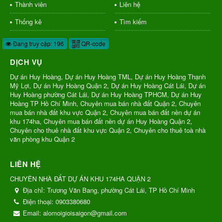
Thành viên
Liên hệ
Thống kê
Tìm kiếm
Đang truy cập: 196
QR-code
DỊCH VỤ
Dự án Huy Hoàng, Dự án Huy Hoàng TML, Dự án Huy Hoàng Thạnh
Mỹ Lợi, Dự án Huy Hoàng Quận 2, Dự án Huy Hoàng Cát Lái, Dự án
Huy Hoàng phường Cát Lái, Dự án Huy Hoàng TPHCM, Dự án Huy
Hoàng TP Hồ Chí Minh, Chuyên mua bán nhà đất Quận 2, Chuyên
mua bán nhà đất khu vực Quận 2, Chuyên mua bán đất nền dự án
khu 174ha, Chuyên mua bán đất nền dự án Huy Hoàng Quận 2,
Chuyên cho thuê nhà đất khu vực Quận 2, Chuyên cho thuê toà nhà
văn phòng khu Quận 2
LIÊN HỆ
CHUYÊN NHÀ ĐẤT DỰ ÁN KHU 174HA QUẬN 2
Địa chỉ:
Trương Văn Bang, phường Cát Lái, TP Hồ Chí Minh
Điện thoại:
0903380680
Email:
alomoigioisaigon@gmail.com