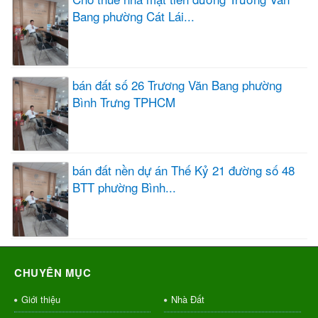
Bang phường Cát Lái...
bán đất số 26 Trương Văn Bang phường
Bình Trưng TPHCM
bán đất nền dự án Thế Kỷ 21 đường số 48
BTT phường Bình...
CHUYÊN MỤC
Giới thiệu
Nhà Đất