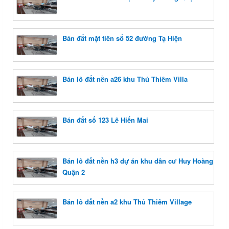
Bán đất mặt tiền số 52 đường Tạ Hiện
Bán lô đất nền a26 khu Thủ Thiêm Villa
Bán đất số 123 Lê Hiến Mai
Bán lô đất nền h3 dự án khu dân cư Huy Hoàng
Quận 2
Bán lô đất nền a2 khu Thủ Thiêm Village