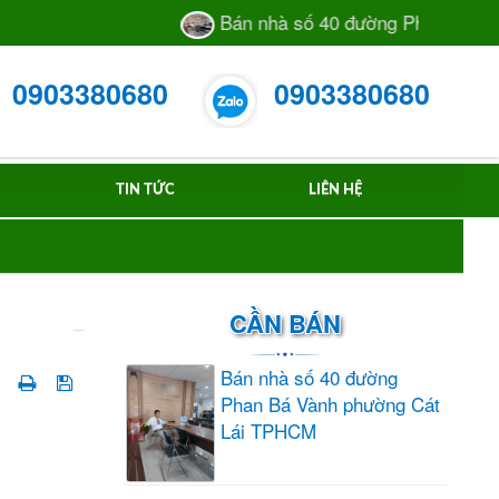
Bán nhà số 40 đường Phan Bá Vành p
0903380680
0903380680
TIN TỨC
LIÊN HỆ
CẦN BÁN
Bán nhà số 40 đường
Phan Bá Vành phường Cát
Lái TPHCM