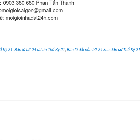
0903 380 680 Phan Tấn Thành
:
lomoigioisaigon@gmail.com
: moigioinhadat24h.com
e
ế Kỷ 21
,
Bán lô b2-24 dự án Thế Kỷ 21
,
Bán lô đất nền b2-24 khu dân cư Thế Kỷ 2