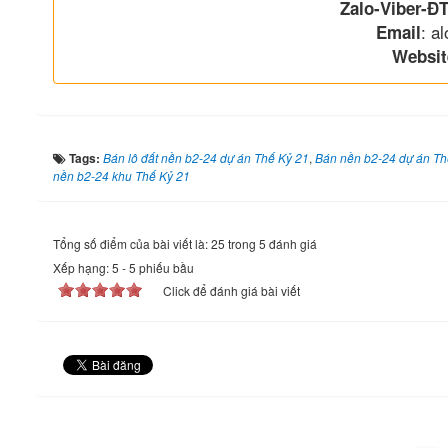
Zalo-Viber-ĐT
: a
Email
Websit
Tags:
Bán lô đất nền b2-24 dự án Thế Kỷ 21
,
Bán nền b2-24 dự án Th
nền b2-24 khu Thế Kỷ 21
Tổng số điểm của bài viết là: 25 trong 5 đánh giá
Xếp hạng:
5
-
5
phiếu bầu
Click để đánh giá bài viết