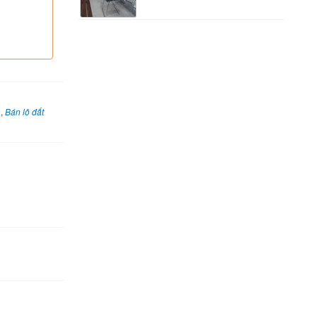
1
,
Bán lô đất