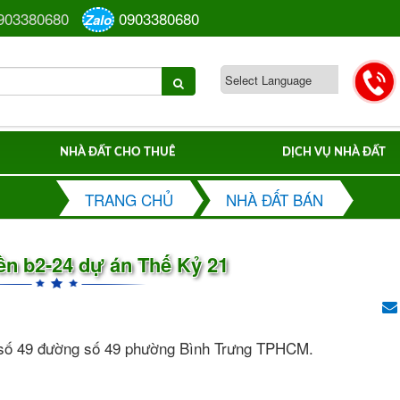
903380680
0903380680
Zalo
NHÀ ĐẤT CHO THUÊ
DỊCH VỤ NHÀ ĐẤT
TRANG CHỦ
NHÀ ĐẤT BÁN
ền b2-24 dự án Thế Kỷ 21
đất số 49 đường số 49 phường Bình Trưng TPHCM.