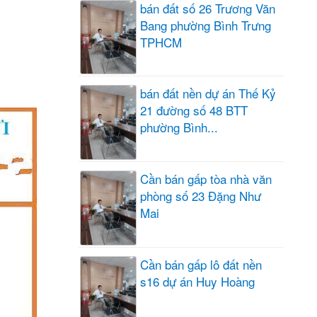
bán đất số 26 Trương Văn
Bang phường Bình Trưng
TPHCM
bán đất nền dự án Thế Kỷ
21 đường số 48 BTT
phường Bình...
Cần bán gấp tòa nhà văn
phòng số 23 Đặng Như
Mai
Cần bán gấp lô đất nền
s16 dự án Huy Hoàng