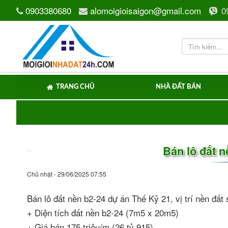
0903380680
alomoigioisaigon@gmail.com
0
TRANG CHỦ
NHÀ ĐẤT BÁN
Bán lô đất n
Chủ nhật - 29/06/2025 07:55
Bán lô đất nền b2-24 dự án Thế Kỷ 21, vị trí nền 
+ Diện tích đất nền b2-24 (7m5 x 20m5)
+ Giá bán 175 triệu/m (26 tỷ 915)