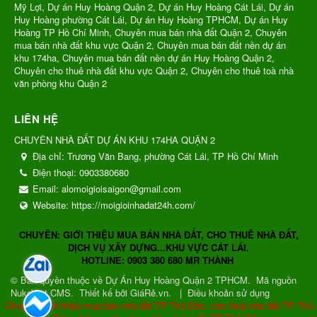
Mỹ Lợi, Dự án Huy Hoàng Quận 2, Dự án Huy Hoàng Cát Lái, Dự án
Huy Hoàng phường Cát Lái, Dự án Huy Hoàng TPHCM, Dự án Huy
Hoàng TP Hồ Chí Minh, Chuyên mua bán nhà đất Quận 2, Chuyên
mua bán nhà đất khu vực Quận 2, Chuyên mua bán đất nền dự án
khu 174ha, Chuyên mua bán đất nền dự án Huy Hoàng Quận 2,
Chuyên cho thuê nhà đất khu vực Quận 2, Chuyên cho thuê toà nhà
văn phòng khu Quận 2
LIÊN HỆ
CHUYÊN NHÀ ĐẤT DỰ ÁN KHU 174HA QUẬN 2
Địa chỉ:
Trương Văn Bang, phường Cát Lái, TP Hồ Chí Minh
Điện thoại:
0903380680
Email:
alomoigioisaigon@gmail.com
Website:
https://moigioinhadat24h.com/
CHUYÊN: GIỚI THIỆU MUA BÁN NHÀ ĐẤT, CHO THUÊ NHÀ ĐẤT,
DỊCH VỤ XÂY DỰNG...KHU VỰC CÁT LÁI.
HOTLINE: 0903 380 680 MR THÀNH
© Bản quyền thuộc về
Dự Án Huy Hoàng Quận 2 TPHCM
.
Mã nguồn
NukeViet CMS
.
Thiết kế bởi GiáRẻ.vn.
|
Điều khoản sử dụng
Chuyên: Giới thiệu mua bán nhà đất TP Thủ Đức, cho thuê nhà đất TP Thủ