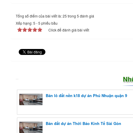
Tổng số điểm của bài viết là: 25 trong 5 đánh giá
Xếp hạng:
5
-
5
phiếu bầu
Click để đánh giá bài viết
Nh
Bán lô đất nền k18 dự án Phú Nhuận quận 9
Bán đất dự án Thời Báo Kinh Tế Sài Gòn