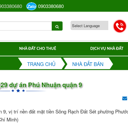
903380680
0903380680
Zalo
NHÀ ĐẤT CHO THUÊ
DỊCH VỤ NHÀ ĐẤT
TRANG CHỦ
NHÀ ĐẤT BÁN
 j29 dự án Phú Nhuận quận 9
 9, vị trí nền đất mặt tiền Sông Rạch Đất Sét phường Phướ
hí Minh)