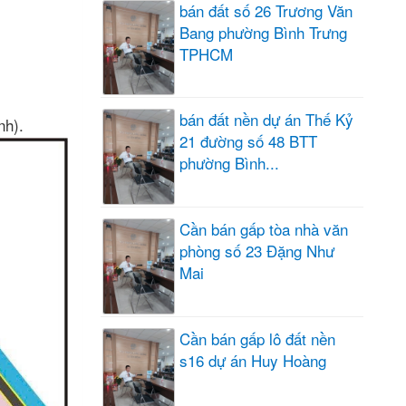
bán đất số 26 Trương Văn
Bang phường Bình Trưng
TPHCM
bán đất nền dự án Thế Kỷ
nh).
21 đường số 48 BTT
phường Bình...
Cần bán gấp tòa nhà văn
phòng số 23 Đặng Như
Mai
Cần bán gấp lô đất nền
s16 dự án Huy Hoàng