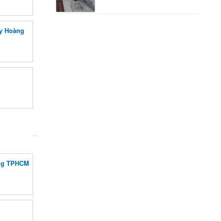
uy Hoàng
ong TPHCM