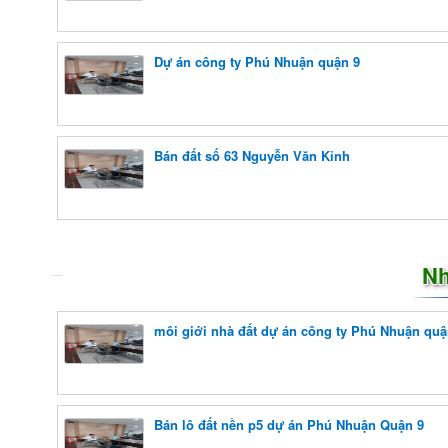
Dự án công ty Phú Nhuận quận 9
Bán đất số 63 Nguyễn Văn Kỉnh
Nh
môi giới nhà đất dự án công ty Phú Nhuận quậ
Bán lô đất nền p5 dự án Phú Nhuận Quận 9