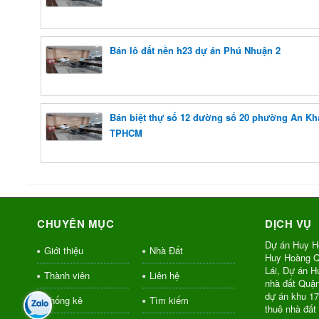
Bán lô đất nền h23 dự án Phú Nhuận 2
Bán biệt thự số 12 đường số 20 phường An K
TPHCM
CHUYÊN MỤC
DỊCH VỤ
Dự án Huy H
Giới thiệu
Nhà Đất
Huy Hoàng Q
Lái, Dự án 
Thành viên
Liên hệ
nhà đất Quậ
dự án khu 1
Thống kê
Tìm kiếm
thuê nhà đất