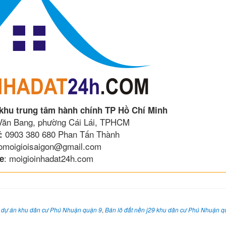
 khu trung tâm hành chính TP Hồ Chí Minh
 Văn Bang, phường Cái Lái, TPHCM
0903 380 680 Phan Tấn Thành
:
lomoigioisaigon@gmail.com
: moigioinhadat24h.com
e
9 dự án khu dân cư Phú Nhuận quận 9
,
Bán lô đất nền j29 khu dân cư Phú Nhuận q