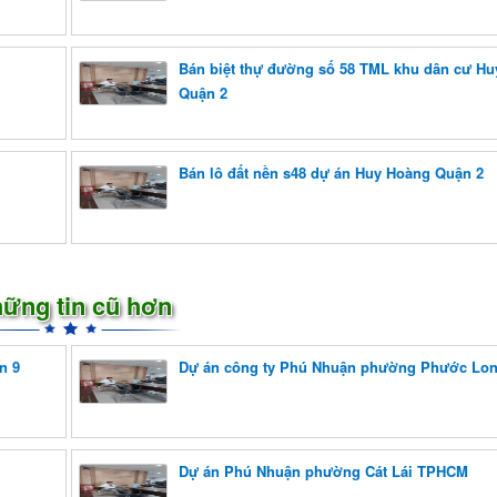
Bán biệt thự đường số 58 TML khu dân cư H
Quận 2
Bán lô đất nền s48 dự án Huy Hoàng Quận 2
ững tin cũ hơn
n 9
Dự án công ty Phú Nhuận phường Phước L
Dự án Phú Nhuận phường Cát Lái TPHCM