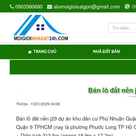
0903380680
alomoigioisaigon@gmail.com
0
TRANG CHỦ
NHÀ ĐẤT BÁN
Bán lô đất nền
Thứ ba - 13/01/2026 04:08
Bán lô đất nền j29 dự án khu dân cư Phú Nhuận Quận
Quận 9 TPHCM (nay là phường Phước Long TP Hồ C
+ Diện tích 313.5m (ngang 18.9m x 17.2m)