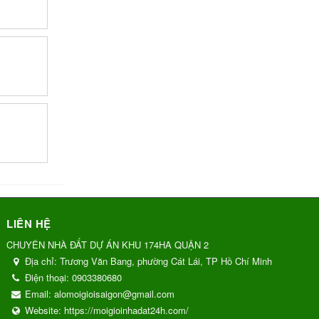
LIÊN HỆ
CHUYÊN NHÀ ĐẤT DỰ ÁN KHU 174HA QUẬN 2
Địa chỉ:
Trương Văn Bang, phường Cát Lái, TP Hồ Chí Minh
Điện thoại:
0903380680
Email:
alomoigioisaigon@gmail.com
Website:
https://moigioinhadat24h.com/