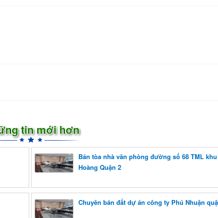
ững tin mới hơn
Bán tòa nhà văn phòng đường số 68 TML khu
Hoàng Quận 2
Chuyên bán đất dự án công ty Phú Nhuận quậ