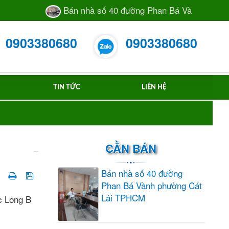
Bán nhà số 40 đường Phan Bá Vành phường C
0903380680
0903380680
TIN TỨC
LIÊN HỆ
CẦN BÁN
Bán nhà số 40 đường
Phan Bá Vành phường Cát
Lái TPHCM
c Long B