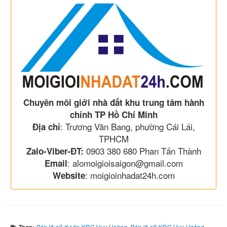
Chuyên môi giới nhà đất khu trung tâm hành
chính TP Hồ Chí Minh
: Trương Văn Bang, phường Cái Lái,
Địa chỉ
TPHCM
0903 380 680 Phan Tấn Thành
Zalo-Viber-ĐT:
: alomoigioisaigon@gmail.com
Email
: moigioinhadat24h.com
Website
Bán lô o8 dự án KDC Huy Hoàng
,
Bán lô o8 KDC Huy Hoàng
,