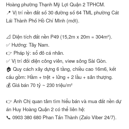
Hoàng phường Thạnh Mỹ Lợi Quận 2 TPHCM.
📍 Vị trí nền đất số 30 đường số 64 TML phường Cát
Lái Thành Phố Hồ Chí Minh (mới).
📐 Diện tích đất nền P49 (15,2m x 20m = 304m²).
✅ Hướng: Tây Nam.
👉 Pháp lý: sổ đỏ cá nhân.
✅ Vị trí đối diện công viên, view sông Sài Gòn.
🏠 Quy cách xây dựng 6 tầng, chiều cao 16m6, kết
cấu gồm: Hầm + trệt + lửng + 2 lầu + sân thượng.
💰 Giá bán 70 tỷ ~ 230 triệu/m²
👉 Anh Chị quan tâm tìm hiểu bán và mua đất nền dự
án Huy Hoàng Quận 2 có thể liên hệ:
📞 0903 380 680 Phan Tấn Thành (Zalo Viber 24/7).