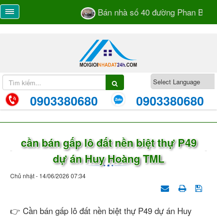
Bán nhà số 40 đường Phan Bá Vàn
0903380680
0903380680
cần bán gấp lô đất nền biệt thự P49
dự án Huy Hoàng TML
Chủ nhật - 14/06/2026 07:34
👉 Cần bán gấp lô đất nền biệt thự P49 dự án Huy