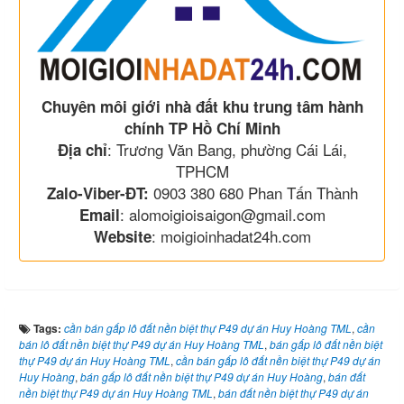
Chuyên môi giới nhà đất khu trung tâm hành
chính TP Hồ Chí Minh
: Trương Văn Bang, phường Cái Lái,
Địa chỉ
TPHCM
0903 380 680 Phan Tấn Thành
Zalo-Viber-ĐT:
: alomoigioisaigon@gmail.com
Email
: moigioinhadat24h.com
Website
Tags:
cần bán gấp lô đất nền biệt thự P49 dự án Huy Hoàng TML
,
cần
bán lô đất nền biệt thự P49 dự án Huy Hoàng TML
,
bán gấp lô đất nền biệt
thự P49 dự án Huy Hoàng TML
,
cần bán gấp lô đất nền biệt thự P49 dự án
Huy Hoàng
,
bán gấp lô đất nền biệt thự P49 dự án Huy Hoàng
,
bán đất
nền biệt thự P49 dự án Huy Hoàng TML
,
bán đất nền biệt thự P49 dự án