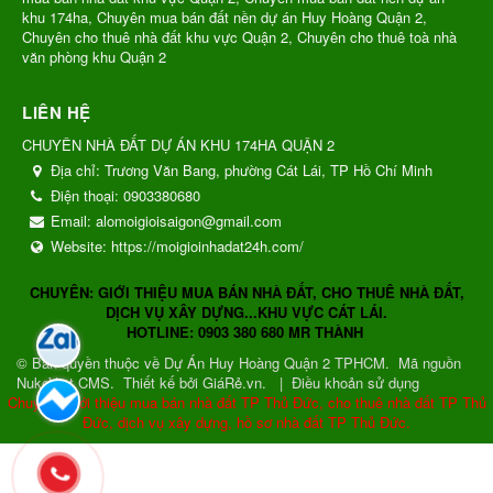
khu 174ha, Chuyên mua bán đất nền dự án Huy Hoàng Quận 2,
Chuyên cho thuê nhà đất khu vực Quận 2, Chuyên cho thuê toà nhà
văn phòng khu Quận 2
LIÊN HỆ
CHUYÊN NHÀ ĐẤT DỰ ÁN KHU 174HA QUẬN 2
Địa chỉ:
Trương Văn Bang, phường Cát Lái, TP Hồ Chí Minh
Điện thoại:
0903380680
Email:
alomoigioisaigon@gmail.com
Website:
https://moigioinhadat24h.com/
CHUYÊN: GIỚI THIỆU MUA BÁN NHÀ ĐẤT, CHO THUÊ NHÀ ĐẤT,
DỊCH VỤ XÂY DỰNG...KHU VỰC CÁT LÁI.
HOTLINE: 0903 380 680 MR THÀNH
© Bản quyền thuộc về
Dự Án Huy Hoàng Quận 2 TPHCM
.
Mã nguồn
NukeViet CMS
.
Thiết kế bởi GiáRẻ.vn.
|
Điều khoản sử dụng
Chuyên: Giới thiệu mua bán nhà đất TP Thủ Đức, cho thuê nhà đất TP Thủ
Đức, dịch vụ xây dựng, hồ sơ nhà đất TP Thủ Đức.