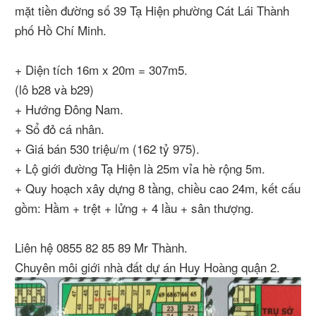
mặt tiền đường số 39 Tạ Hiện phường Cát Lái Thành
phố Hồ Chí Minh.
+ Diện tích 16m x 20m = 307m5.
(lô b28 và b29)
+ Hướng Đông Nam.
+ Sổ đỏ cá nhân.
+ Giá bán 530 triệu/m (162 tỷ 975).
+ Lộ giới đường Tạ Hiện là 25m vỉa hè rộng 5m.
+ Quy hoạch xây dựng 8 tầng, chiều cao 24m, kết cấu
gồm: Hầm + trệt + lửng + 4 lầu + sân thượng.
Liên hệ 0855 82 85 89 Mr Thành.
Chuyên môi giới nhà đất dự án Huy Hoàng quận 2.