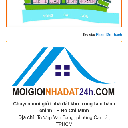
Tác giả:
Phan Tấn Thành
Chuyên môi giới nhà đất khu trung tâm hành
chính TP Hồ Chí Minh
: Trương Văn Bang, phường Cái Lái,
Địa chỉ
TPHCM