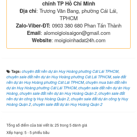
chính TP Hồ Chí Minh
: Trương Văn Bang, phường Cái Lái,
Địa chỉ
TPHCM
0903 380 680 Phan Tấn Thành
Zalo-Viber-ĐT:
: alomoigioisaigon@gmail.com
Email
: moigioinhadat24h.com
Website
Tags:
chuyên đất nền dự án Huy Hoàng phường Cát Lái TPHCM
,
chuyên sale đất nền dự án Huy Hoàng phường Cát Lái TPHCM
,
sale đất
nền dự án Huy Hoàng phường Cát Lái TPHCM
,
chuyên mua bán đất nền
dự án Huy Hoàng phường Cát Lái TPHCM
,
chuyên sale đất nền dự án Huy
Hoàng
,
chuyên sale đất nền dự án Huy Hoàng Quận 2
,
chuyên sale đất
nền dự án công ty Huy Hoàng Quận 2
,
chuyên sale đất dự án công ty Huy
Hoàng Quận 2
,
chuyên sale đất dự án Huy Hoàng Quận 2
Tổng số điểm của bài viết là: 25 trong 5 đánh giá
Xếp hạng:
5
-
5
phiếu bầu