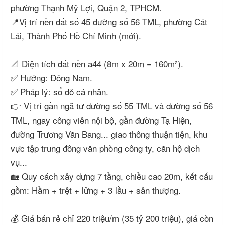
phường Thạnh Mỹ Lợi, Quận 2, TPHCM.
📍Vị trí nền đất số 45 đường số 56 TML, phường Cát
Lái, Thành Phố Hồ Chí Minh (mới).
📐 Diện tích đất nền a44 (8m x 20m = 160m²).
✅ Hướng: Đông Nam.
✅ Pháp lý: sổ đỏ cá nhân.
👉 Vị trí gần ngã tư đường số 55 TML và đường số 56
TML, ngay công viên nội bộ, gần đường Tạ Hiện,
đường Trương Văn Bang... giao thông thuận tiện, khu
vực tập trung đông văn phòng công ty, căn hộ dịch
vụ...
🏡 Quy cách xây dựng 7 tầng, chiều cao 20m, kết cấu
gồm: Hầm + trệt + lửng + 3 lầu + sân thượng.
💰 Giá bán rẻ chỉ 220 triệu/m (35 tỷ 200 triệu), giá còn