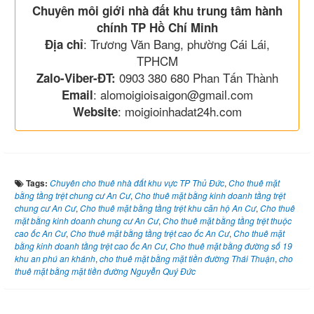
Chuyên môi giới nhà đất khu trung tâm hành
chính TP Hồ Chí Minh
: Trương Văn Bang, phường Cái Lái,
Địa chỉ
TPHCM
0903 380 680 Phan Tấn Thành
Zalo-Viber-ĐT:
: alomoigioisaigon@gmail.com
Email
: moigioinhadat24h.com
Website
Tags:
Chuyên cho thuê nhà đất khu vực TP Thủ Đức
,
Cho thuê mặt
bằng tầng trệt chung cư An Cư
,
Cho thuê mặt bằng kinh doanh tầng trệt
chung cư An Cư
,
Cho thuê mặt bằng tầng trệt khu căn hộ An Cư
,
Cho thuê
mặt bằng kinh doanh chung cư An Cư
,
Cho thuê mặt bằng tầng trệt thuộc
cao ốc An Cư
,
Cho thuê mặt bằng tầng trệt cao ốc An Cư
,
Cho thuê mặt
bằng kinh doanh tầng trệt cao ốc An Cư
,
Cho thuê mặt bằng đường số 19
khu an phú an khánh
,
cho thuê mặt bằng mặt tiền đường Thái Thuận
,
cho
thuê mặt bằng mặt tiền đường Nguyễn Quý Đức