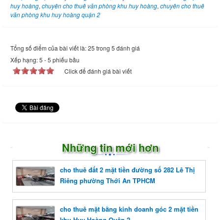
huy hoàng
,
chuyên cho thuê văn phòng khu huy hoàng
,
chuyên cho thuê
văn phòng khu huy hoàng quận 2
Tổng số điểm của bài viết là: 25 trong 5 đánh giá
Xếp hạng:
5
-
5
phiếu bầu
Click để đánh giá bài viết
Những tin mới hơn
cho thuê đất 2 mặt tiền đường số 282 Lê Thị
Riêng phường Thới An TPHCM
cho thuê mặt bằng kinh doanh góc 2 mặt tiền
khu Huy Hoàng Quận 2