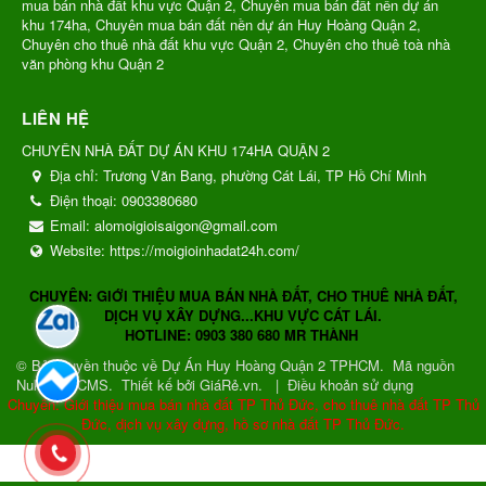
mua bán nhà đất khu vực Quận 2, Chuyên mua bán đất nền dự án
khu 174ha, Chuyên mua bán đất nền dự án Huy Hoàng Quận 2,
Chuyên cho thuê nhà đất khu vực Quận 2, Chuyên cho thuê toà nhà
văn phòng khu Quận 2
LIÊN HỆ
CHUYÊN NHÀ ĐẤT DỰ ÁN KHU 174HA QUẬN 2
Địa chỉ:
Trương Văn Bang, phường Cát Lái, TP Hồ Chí Minh
Điện thoại:
0903380680
Email:
alomoigioisaigon@gmail.com
Website:
https://moigioinhadat24h.com/
CHUYÊN: GIỚI THIỆU MUA BÁN NHÀ ĐẤT, CHO THUÊ NHÀ ĐẤT,
DỊCH VỤ XÂY DỰNG...KHU VỰC CÁT LÁI.
HOTLINE: 0903 380 680 MR THÀNH
© Bản quyền thuộc về
Dự Án Huy Hoàng Quận 2 TPHCM
.
Mã nguồn
NukeViet CMS
.
Thiết kế bởi GiáRẻ.vn.
|
Điều khoản sử dụng
Chuyên: Giới thiệu mua bán nhà đất TP Thủ Đức, cho thuê nhà đất TP Thủ
Đức, dịch vụ xây dựng, hồ sơ nhà đất TP Thủ Đức.