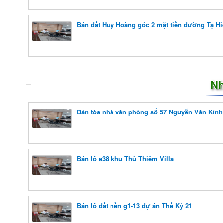
Bán đất Huy Hoàng góc 2 mặt tiền đường Tạ Hi
Nh
Bán tòa nhà văn phòng số 57 Nguyễn Văn Kỉnh
Bán lô e38 khu Thủ Thiêm Villa
Bán lô đất nền g1-13 dự án Thế Kỷ 21