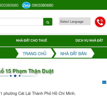
903380680
0903380680
Zalo
NHÀ ĐẤT CHO THUÊ
DỊCH VỤ NHÀ ĐẤT
TRANG CHỦ
NHÀ ĐẤT BÁN
số 15 Phạm Thận Duật
 1 phường Cát Lái Thành Phố Hồ Chí Minh.