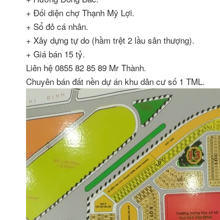
+ Đối diện chợ Thạnh Mỹ Lợi.
+ Sổ đỏ cá nhân.
+ Xây dựng tự do (hầm trệt 2 lầu sân thượng).
+ Giá bán 15 tỷ.
Liên hệ 0855 82 85 89 Mr Thành.
Chuyên bán đất nền dự án khu dân cư số 1 TML.