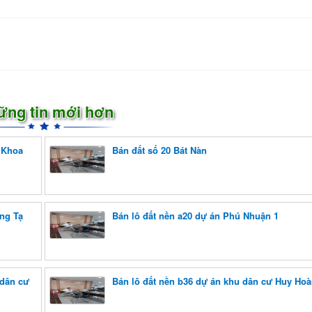
ững tin mới hơn
 Khoa
Bán đất số 20 Bát Nàn
ờng Tạ
Bán lô đất nền a20 dự án Phú Nhuận 1
 dân cư
Bán lô đất nền b36 dự án khu dân cư Huy Ho