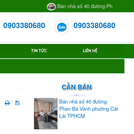
Bán nhà số 40 đường Phan Bá Vành p
0903380680
0903380680
TIN TỨC
LIÊN HỆ
CẦN BÁN
Bán nhà số 40 đường
Phan Bá Vành phường Cát
Lái TPHCM