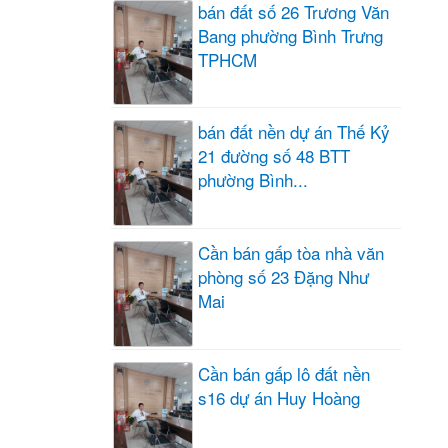
bán đất số 26 Trương Văn
Bang phường Bình Trưng
TPHCM
bán đất nền dự án Thế Kỷ
21 đường số 48 BTT
phường Bình...
Cần bán gấp tòa nhà văn
phòng số 23 Đặng Như
Mai
Cần bán gấp lô đất nền
s16 dự án Huy Hoàng