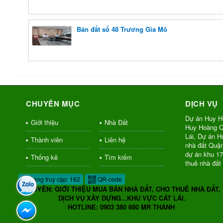
Bán đất số 48 Trương Gia Mô
CHUYÊN MỤC
DỊCH VỤ
Dự án Huy H
Giới thiệu
Nhà Đất
Huy Hoàng Q
Lái, Dự án 
Thành viên
Liên hệ
nhà đất Quậ
dự án khu 1
Thống kê
Tìm kiếm
thuê nhà đất
Đang truy cập: 162
QR-code
CHUYÊN: GIỚI THIỆU MUA BÁN NHÀ ĐẤT, CHO THUÊ NHÀ ĐẤT,
DỊCH VỤ XÂY DỰNG...KHU VỰC CÁT LÁI.
HOTLINE: 0903 380 680 MR THÀNH