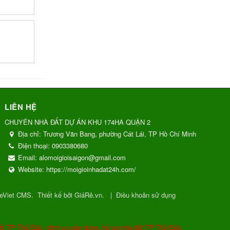
LIÊN HỆ
CHUYÊN NHÀ ĐẤT DỰ ÁN KHU 174HA QUẬN 2
Địa chỉ:
Trương Văn Bang, phường Cát Lái, TP Hồ Chí Minh
Điện thoại:
0903380680
Email:
alomoigioisaigon@gmail.com
Website:
https://moigioinhadat24h.com/
eViet CMS
.
Thiết kế bởi GiáRẻ.vn.
|
Điều khoản sử dụng
ất TP Thủ Đức, dịch vụ xây dựng, hồ sơ nhà đất TP Thủ Đức.