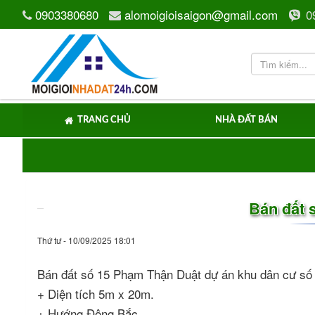
0903380680
alomoigioisaigon@gmail.com
0
TRANG CHỦ
NHÀ ĐẤT BÁN
Bán đất 
Thứ tư - 10/09/2025 18:01
Bán đất số 15 Phạm Thận Duật dự án khu dân cư số
+ Diện tích 5m x 20m.
+ Hướng Đông Bắc.