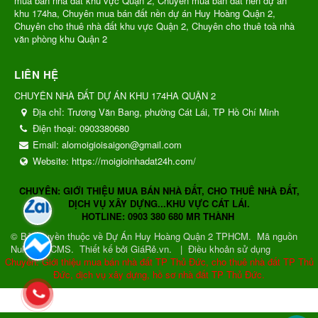
mua bán nhà đất khu vực Quận 2, Chuyên mua bán đất nền dự án
khu 174ha, Chuyên mua bán đất nền dự án Huy Hoàng Quận 2,
Chuyên cho thuê nhà đất khu vực Quận 2, Chuyên cho thuê toà nhà
văn phòng khu Quận 2
LIÊN HỆ
CHUYÊN NHÀ ĐẤT DỰ ÁN KHU 174HA QUẬN 2
Địa chỉ:
Trương Văn Bang, phường Cát Lái, TP Hồ Chí Minh
Điện thoại:
0903380680
Email:
alomoigioisaigon@gmail.com
Website:
https://moigioinhadat24h.com/
CHUYÊN: GIỚI THIỆU MUA BÁN NHÀ ĐẤT, CHO THUÊ NHÀ ĐẤT,
DỊCH VỤ XÂY DỰNG...KHU VỰC CÁT LÁI.
HOTLINE: 0903 380 680 MR THÀNH
© Bản quyền thuộc về
Dự Án Huy Hoàng Quận 2 TPHCM
.
Mã nguồn
NukeViet CMS
.
Thiết kế bởi GiáRẻ.vn.
|
Điều khoản sử dụng
Chuyên: Giới thiệu mua bán nhà đất TP Thủ Đức, cho thuê nhà đất TP Thủ
Đức, dịch vụ xây dựng, hồ sơ nhà đất TP Thủ Đức.