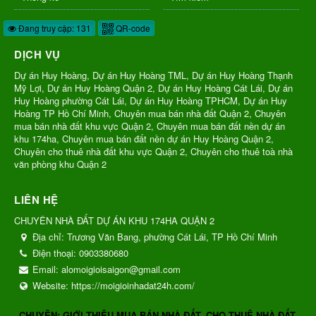
Đang truy cập: 131
QR-code
DỊCH VỤ
Dự án Huy Hoàng, Dự án Huy Hoàng TML, Dự án Huy Hoàng Thạnh
Mỹ Lợi, Dự án Huy Hoàng Quận 2, Dự án Huy Hoàng Cát Lái, Dự án
Huy Hoàng phường Cát Lái, Dự án Huy Hoàng TPHCM, Dự án Huy
Hoàng TP Hồ Chí Minh, Chuyên mua bán nhà đất Quận 2, Chuyên
mua bán nhà đất khu vực Quận 2, Chuyên mua bán đất nền dự án
khu 174ha, Chuyên mua bán đất nền dự án Huy Hoàng Quận 2,
Chuyên cho thuê nhà đất khu vực Quận 2, Chuyên cho thuê toà nhà
văn phòng khu Quận 2
LIÊN HỆ
CHUYÊN NHÀ ĐẤT DỰ ÁN KHU 174HA QUẬN 2
Địa chỉ:
Trương Văn Bang, phường Cát Lái, TP Hồ Chí Minh
Điện thoại:
0903380680
Email:
alomoigioisaigon@gmail.com
Website:
https://moigioinhadat24h.com/
CHUYÊN: GIỚI THIỆU MUA BÁN NHÀ ĐẤT, CHO THUÊ NHÀ ĐẤT,