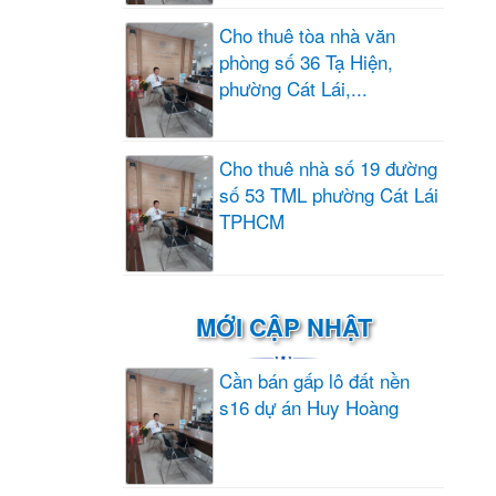
Cho thuê tòa nhà văn
phòng số 36 Tạ Hiện,
phường Cát Lái,...
Cho thuê nhà số 19 đường
số 53 TML phường Cát Lái
TPHCM
MỚI CẬP NHẬT
Cần bán gấp lô đất nền
s16 dự án Huy Hoàng