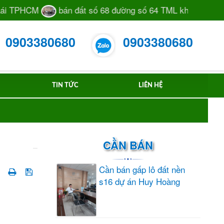
PHCM
bán đất số 68 đường số 64 TML khu Huy Hoàng, 
0903380680
0903380680
TIN TỨC
LIÊN HỆ
CẦN BÁN
Cần bán gấp lô đất nền
s16 dự án Huy Hoàng