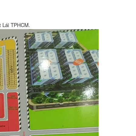
át Lái TPHCM.