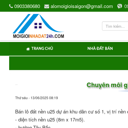
ần bán gấp lô đất nền s16 dự án Huy Hoàng
bán đất d
0903380680
alomoigioisaigon@gmail.com
0
TRANG CHỦ
NHÀ ĐẤT BÁN
Chuyên môi gi
Thứ sáu - 13/06/2025 08:19
Bán lô đất nền u25 dự án khu dân cư số 1, vị trí n
- diện tích nền u25 (8m x 17m5).
- hướng Tây Bắc.