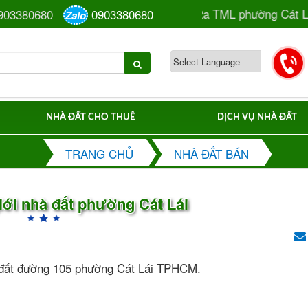
ự án Huy Hoàng số 6 đường số 62a TML phường Cát Lái T
903380680
0903380680
Zalo
NHÀ ĐẤT CHO THUÊ
DỊCH VỤ NHÀ ĐẤT
TRANG CHỦ
NHÀ ĐẤT BÁN
ới nhà đất phường Cát Lái
ền đất đường 105 phường Cát Lái TPHCM.