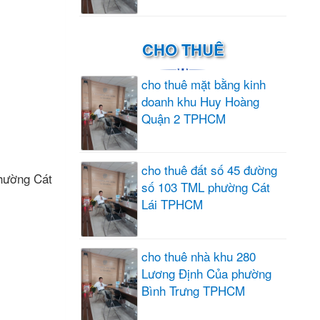
CHO THUÊ
cho thuê mặt bằng kinh
doanh khu Huy Hoàng
Quận 2 TPHCM
cho thuê đất số 45 đường
phường Cát
số 103 TML phường Cát
Lái TPHCM
cho thuê nhà khu 280
Lương Định Của phường
Bình Trưng TPHCM