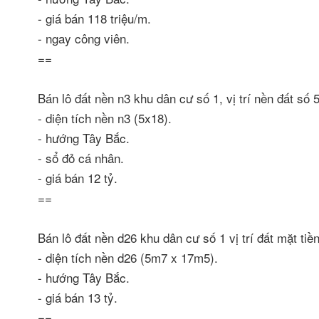
- giá bán 118 triệu/m.
- ngay công viên.
==
Bán lô đất nền n3 khu dân cư số 1, vị trí nền đất 
- diện tích nền n3 (5x18).
- hướng Tây Bắc.
- sổ đỏ cá nhân.
- giá bán 12 tỷ.
==
Bán lô đất nền d26 khu dân cư số 1 vị trí đất mặt
- diện tích nền d26 (5m7 x 17m5).
- hướng Tây Bắc.
- giá bán 13 tỷ.
==