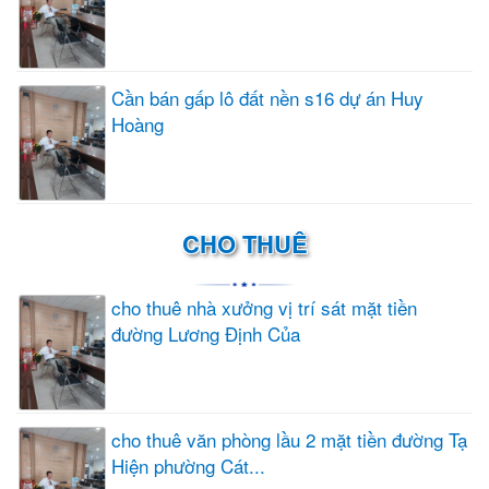
Cần bán gấp lô đất nền s16 dự án Huy
Hoàng
CHO THUÊ
cho thuê nhà xưởng vị trí sát mặt tiền
đường Lương Định Của
cho thuê văn phòng lầu 2 mặt tiền đường Tạ
Hiện phường Cát...