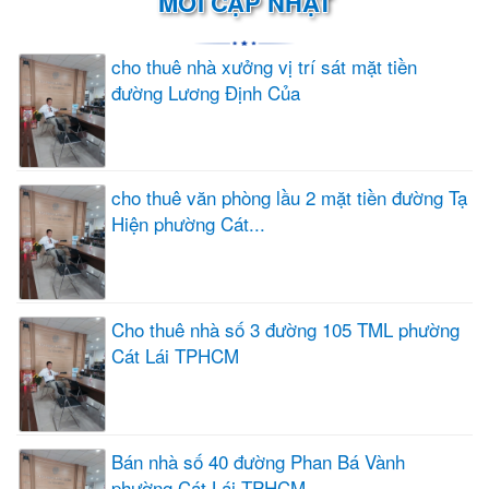
MỚI CẬP NHẬT
cho thuê nhà xưởng vị trí sát mặt tiền
đường Lương Định Của
cho thuê văn phòng lầu 2 mặt tiền đường Tạ
Hiện phường Cát...
Cho thuê nhà số 3 đường 105 TML phường
Cát Lái TPHCM
Bán nhà số 40 đường Phan Bá Vành
phường Cát Lái TPHCM