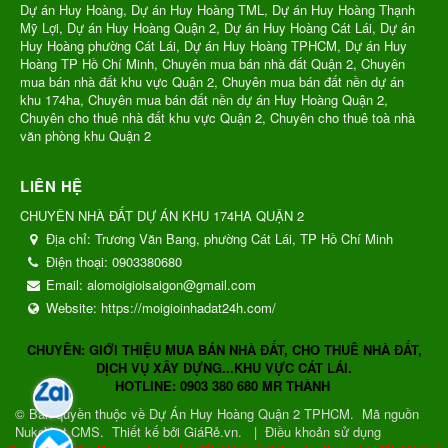
Dự án Huy Hoàng, Dự án Huy Hoàng TML, Dự án Huy Hoàng Thạnh
Mỹ Lợi, Dự án Huy Hoàng Quận 2, Dự án Huy Hoàng Cát Lái, Dự án
Huy Hoàng phường Cát Lái, Dự án Huy Hoàng TPHCM, Dự án Huy
Hoàng TP Hồ Chí Minh, Chuyên mua bán nhà đất Quận 2, Chuyên
mua bán nhà đất khu vực Quận 2, Chuyên mua bán đất nền dự án
khu 174ha, Chuyên mua bán đất nền dự án Huy Hoàng Quận 2,
Chuyên cho thuê nhà đất khu vực Quận 2, Chuyên cho thuê toà nhà
văn phòng khu Quận 2
LIÊN HỆ
CHUYÊN NHÀ ĐẤT DỰ ÁN KHU 174HA QUẬN 2
Địa chỉ:
Trương Văn Bang, phường Cát Lái, TP Hồ Chí Minh
Điện thoại:
0903380680
Email:
alomoigioisaigon@gmail.com
Website:
https://moigioinhadat24h.com/
CHUYÊN: GIỚI THIỆU MUA BÁN NHÀ ĐẤT, CHO THUÊ NHÀ ĐẤT,
DỊCH VỤ XÂY DỰNG...KHU VỰC CÁT LÁI.
HOTLINE: 0903 380 680 MR THÀNH
© Bản quyền thuộc về
Dự Án Huy Hoàng Quận 2 TPHCM
.
Mã nguồn
NukeViet CMS
.
Thiết kế bởi GiáRẻ.vn.
|
Điều khoản sử dụng