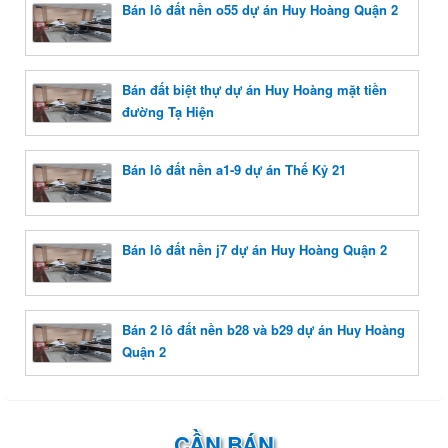
Bán lô đất nền o55 dự án Huy Hoàng Quận 2
Bán đất biệt thự dự án Huy Hoàng mặt tiền
đường Tạ Hiện
Bán lô đất nền a1-9 dự án Thế Kỷ 21
Bán lô đất nền j7 dự án Huy Hoàng Quận 2
Bán 2 lô đất nền b28 và b29 dự án Huy Hoàng
Quận 2
CẦN BÁN