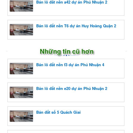
Bán lô đất nền a42 dự án Phú Nhuận 2
Bán lô đất nền T6 dự án Huy Hoàng Quận 2
Những tin cũ hơn
Bán lô đất nền f3 dự án Phú Nhuận 4
Bán lô đất nền e20 dự án Phú Nhuận 2
Bán đất số 5 Quách Giai