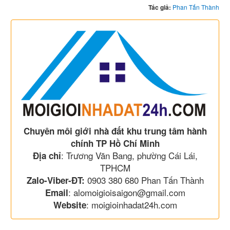
Tác giả:
Phan Tấn Thành
Chuyên môi giới nhà đất khu trung tâm hành
chính TP Hồ Chí Minh
: Trương Văn Bang, phường Cái Lái,
Địa chỉ
TPHCM
0903 380 680 Phan Tấn Thành
Zalo-Viber-ĐT:
: alomoigioisaigon@gmail.com
Email
: moigioinhadat24h.com
Website