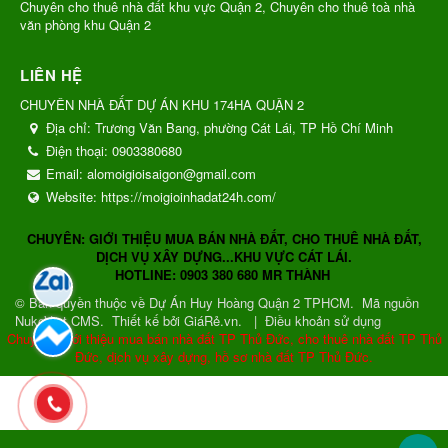
Chuyên cho thuê nhà đất khu vực Quận 2, Chuyên cho thuê toà nhà
văn phòng khu Quận 2
LIÊN HỆ
CHUYÊN NHÀ ĐẤT DỰ ÁN KHU 174HA QUẬN 2
Địa chỉ:
Trương Văn Bang, phường Cát Lái, TP Hồ Chí Minh
Điện thoại:
0903380680
Email:
alomoigioisaigon@gmail.com
Website:
https://moigioinhadat24h.com/
CHUYÊN: GIỚI THIỆU MUA BÁN NHÀ ĐẤT, CHO THUÊ NHÀ ĐẤT,
DỊCH VỤ XÂY DỰNG...KHU VỰC CÁT LÁI.
HOTLINE: 0903 380 680 MR THÀNH
© Bản quyền thuộc về
Dự Án Huy Hoàng Quận 2 TPHCM
.
Mã nguồn
NukeViet CMS
.
Thiết kế bởi GiáRẻ.vn.
|
Điều khoản sử dụng
Chuyên: Giới thiệu mua bán nhà đất TP Thủ Đức, cho thuê nhà đất TP Thủ
Đức, dịch vụ xây dựng, hồ sơ nhà đất TP Thủ Đức.