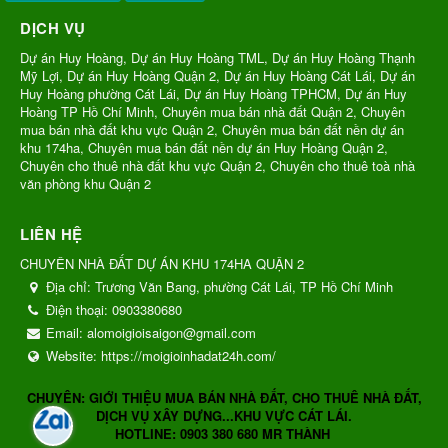
DỊCH VỤ
Dự án Huy Hoàng, Dự án Huy Hoàng TML, Dự án Huy Hoàng Thạnh
Mỹ Lợi, Dự án Huy Hoàng Quận 2, Dự án Huy Hoàng Cát Lái, Dự án
Huy Hoàng phường Cát Lái, Dự án Huy Hoàng TPHCM, Dự án Huy
Hoàng TP Hồ Chí Minh, Chuyên mua bán nhà đất Quận 2, Chuyên
mua bán nhà đất khu vực Quận 2, Chuyên mua bán đất nền dự án
khu 174ha, Chuyên mua bán đất nền dự án Huy Hoàng Quận 2,
Chuyên cho thuê nhà đất khu vực Quận 2, Chuyên cho thuê toà nhà
văn phòng khu Quận 2
LIÊN HỆ
CHUYÊN NHÀ ĐẤT DỰ ÁN KHU 174HA QUẬN 2
Địa chỉ:
Trương Văn Bang, phường Cát Lái, TP Hồ Chí Minh
Điện thoại:
0903380680
Email:
alomoigioisaigon@gmail.com
Website:
https://moigioinhadat24h.com/
CHUYÊN: GIỚI THIỆU MUA BÁN NHÀ ĐẤT, CHO THUÊ NHÀ ĐẤT,
DỊCH VỤ XÂY DỰNG...KHU VỰC CÁT LÁI.
HOTLINE: 0903 380 680 MR THÀNH