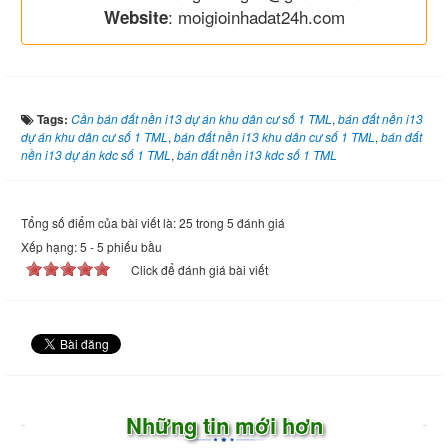
: moigioinhadat24h.com
Website
Tags:
Cần bán đất nền i13 dự án khu dân cư số 1 TML
,
bán đất nền i13
dự án khu dân cư số 1 TML
,
bán đất nền i13 khu dân cư số 1 TML
,
bán đất
nền i13 dự án kdc số 1 TML
,
bán đất nền i13 kdc số 1 TML
Tổng số điểm của bài viết là: 25 trong 5 đánh giá
Xếp hạng:
5
-
5
phiếu bầu
Click để đánh giá bài viết
Những tin mới hơn