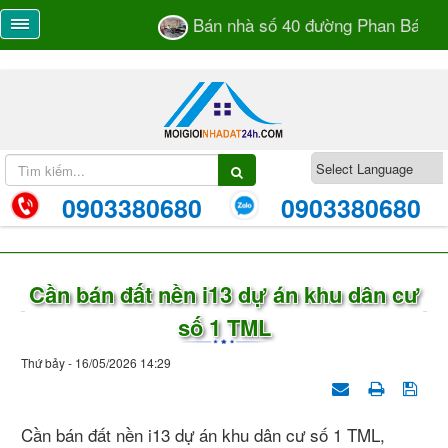
Bán nhà số 40 đường Phan Bá Vàn
0903380680
0903380680
Cần bán đất nền i13 dự án khu dân cư
số 1 TML
Thứ bảy - 16/05/2026 14:29
Cần bán đất nền i13 dự án khu dân cư số 1 TML,