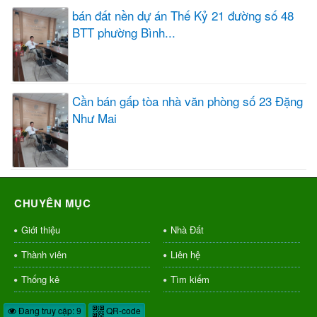
bán đất nền dự án Thế Kỷ 21 đường số 48
BTT phường Bình...
Cần bán gấp tòa nhà văn phòng số 23 Đặng
Như Mai
CHUYÊN MỤC
Giới thiệu
Nhà Đất
Thành viên
Liên hệ
Thống kê
Tìm kiếm
Đang truy cập: 9
QR-code