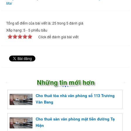
Mai
Tổng số điểm của bài viết là: 25 trong 5 đánh giá
Xếp hạng:
5
-
5
phiếu bầu
Click để đánh giá bài viết
Những tin mới hơn
Cho thuê tòa nhà văn phòng số 113 Trương
Văn Bang
Cho thuê sàn văn phòng mặt tiền đường Tạ
Hiện