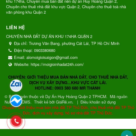
khu 174ha, Chuyên mua bán đất nền dự án Huy Hoàng Quận 2,
Chuyên cho thuê nhà đất khu vực Quận 2, Chuyên cho thuê toà nhà
văn phòng khu Quận 2
LIÊN HỆ
CHUYÊN NHÀ ĐẤT DỰ ÁN KHU 174HA QUẬN 2
Địa chỉ:
Trương Văn Bang, phường Cát Lái, TP Hồ Chí Minh
Điện thoại:
0903380680
Email:
alomoigioisaigon@gmail.com
Website:
https://moigioinhadat24h.com/
CHUYÊN: GIỚI THIỆU MUA BÁN NHÀ ĐẤT, CHO THUÊ NHÀ ĐẤT,
DỊCH VỤ XÂY DỰNG...KHU VỰC CÁT LÁI.
HOTLINE: 0903 380 680 MR THÀNH
© Bản quyền thuộc về
Dự Án Huy Hoàng Quận 2 TPHCM
.
Mã nguồn
NukeViet CMS
.
Thiết kế bởi GiáRẻ.vn.
|
Điều khoản sử dụng
Chuyên: Giới thiệu mua bán nhà đất TP Thủ Đức, cho thuê nhà đất TP Thủ
Đức, dịch vụ xây dựng, hồ sơ nhà đất TP Thủ Đức.