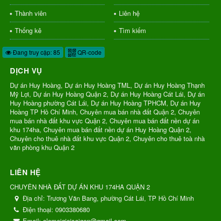
Thành viên
Liên hệ
Thống kê
Tìm kiếm
Đang truy cập: 85
QR-code
DỊCH VỤ
Dự án Huy Hoàng, Dự án Huy Hoàng TML, Dự án Huy Hoàng Thạnh
Mỹ Lợi, Dự án Huy Hoàng Quận 2, Dự án Huy Hoàng Cát Lái, Dự án
Huy Hoàng phường Cát Lái, Dự án Huy Hoàng TPHCM, Dự án Huy
Hoàng TP Hồ Chí Minh, Chuyên mua bán nhà đất Quận 2, Chuyên
mua bán nhà đất khu vực Quận 2, Chuyên mua bán đất nền dự án
khu 174ha, Chuyên mua bán đất nền dự án Huy Hoàng Quận 2,
Chuyên cho thuê nhà đất khu vực Quận 2, Chuyên cho thuê toà nhà
văn phòng khu Quận 2
LIÊN HỆ
CHUYÊN NHÀ ĐẤT DỰ ÁN KHU 174HA QUẬN 2
Địa chỉ:
Trương Văn Bang, phường Cát Lái, TP Hồ Chí Minh
Điện thoại:
0903380680
Email:
alomoigioisaigon@gmail.com