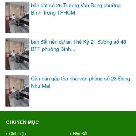
bán đất số 26 Trương Văn Bang phường
Bình Trưng TPHCM
bán đất nền dự án Thế Kỷ 21 đường số 48
BTT phường Bình...
Cần bán gấp tòa nhà văn phòng số 23 Đặng
Như Mai
CHUYÊN MỤC
Giới thiệu
Nhà Đất