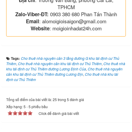
Địa chỉ
TPHCM
0903 380 680 Phan Tấn Thành
Zalo-Viber-ĐT:
: alomoigioisaigon@gmail.com
Email
: moigioinhadat24h.com
Website
Tags:
Cho thuê nhà nguyên căn 3 tầng đường G khu tái định cư Thủ
Thiêm
,
Cho thuê nhà nguyên căn khu tái định cư Thủ Thiêm
,
Cho thuê nhà
khu tái định cư Thủ Thiêm đường Lương Định Của
,
Cho thuê nhà nguyên
căn khu tái định cư Thủ Thiêm đường Lương Địn
,
Cho thuê nhà khu tái
định cư Thủ Thiêm
Tổng số điểm của bài viết là: 25 trong 5 đánh giá
Xếp hạng:
5
-
5
phiếu bầu
Click để đánh giá bài viết