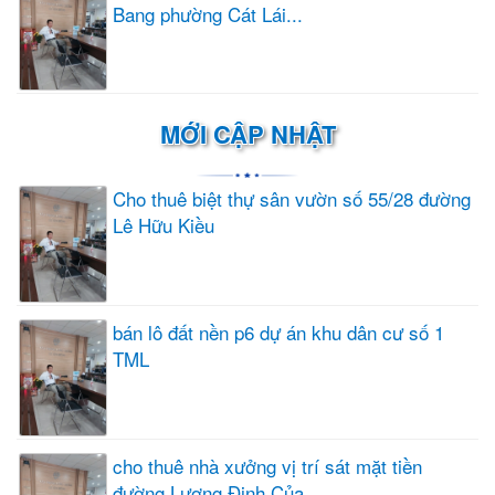
Bang phường Cát Lái...
MỚI CẬP NHẬT
Cho thuê biệt thự sân vườn số 55/28 đường
Lê Hữu Kiều
bán lô đất nền p6 dự án khu dân cư số 1
TML
cho thuê nhà xưởng vị trí sát mặt tiền
đường Lương Định Của