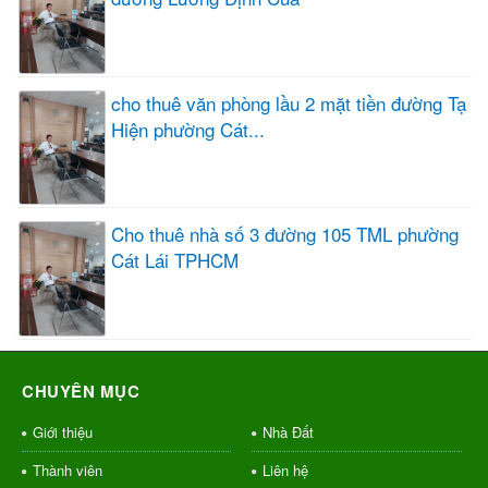
cho thuê văn phòng lầu 2 mặt tiền đường Tạ
Hiện phường Cát...
Cho thuê nhà số 3 đường 105 TML phường
Cát Lái TPHCM
CHUYÊN MỤC
Giới thiệu
Nhà Đất
Thành viên
Liên hệ