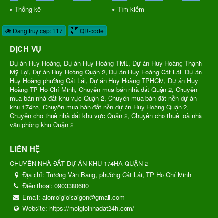
Thống kê
Tìm kiếm
Đang truy cập: 117
QR-code
DỊCH VỤ
Dự án Huy Hoàng, Dự án Huy Hoàng TML, Dự án Huy Hoàng Thạnh
Mỹ Lợi, Dự án Huy Hoàng Quận 2, Dự án Huy Hoàng Cát Lái, Dự án
Huy Hoàng phường Cát Lái, Dự án Huy Hoàng TPHCM, Dự án Huy
Hoàng TP Hồ Chí Minh, Chuyên mua bán nhà đất Quận 2, Chuyên
mua bán nhà đất khu vực Quận 2, Chuyên mua bán đất nền dự án
khu 174ha, Chuyên mua bán đất nền dự án Huy Hoàng Quận 2,
Chuyên cho thuê nhà đất khu vực Quận 2, Chuyên cho thuê toà nhà
văn phòng khu Quận 2
LIÊN HỆ
CHUYÊN NHÀ ĐẤT DỰ ÁN KHU 174HA QUẬN 2
Địa chỉ:
Trương Văn Bang, phường Cát Lái, TP Hồ Chí Minh
Điện thoại:
0903380680
Email:
alomoigioisaigon@gmail.com
Website:
https://moigioinhadat24h.com/