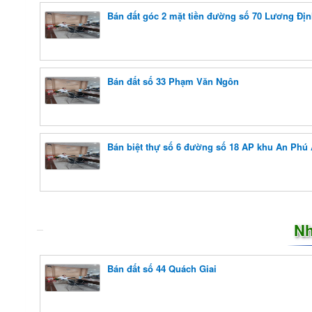
Bán đất góc 2 mặt tiền đường số 70 Lương Đị
Bán đất số 33 Phạm Văn Ngôn
Bán biệt thự số 6 đường số 18 AP khu An Phú
Nh
Bán đất số 44 Quách Giai