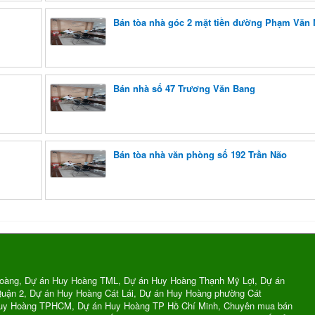
Bán tòa nhà góc 2 mặt tiền đường Phạm Văn
Bán nhà số 47 Trương Văn Bang
Bán tòa nhà văn phòng số 192 Trần Não
oàng, Dự án Huy Hoàng TML, Dự án Huy Hoàng Thạnh Mỹ Lợi, Dự án
uận 2, Dự án Huy Hoàng Cát Lái, Dự án Huy Hoàng phường Cát
Huy Hoàng TPHCM, Dự án Huy Hoàng TP Hồ Chí Minh, Chuyên mua bán