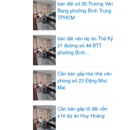
bán đất số 26 Trương Văn
Bang phường Bình Trưng
TPHCM
bán đất nền dự án Thế Kỷ
21 đường số 48 BTT
phường Bình...
Cần bán gấp tòa nhà văn
phòng số 23 Đặng Như
Mai
Cần bán gấp lô đất nền
s16 dự án Huy Hoàng