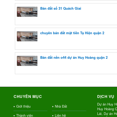
Bán đất số 31 Quách Giai
chuyên bán đất mặt tiền Tạ Hiện quận 2
Bán đất nền o44 dự án Huy Hoàng quận 2
CHUYÊN MỤC
DỊCH VỤ
Dự án Huy H
Giới thiệu
Nhà Đất
Huy Hoàng Q
Lái, Dự án 
Thành viên
Liên hệ