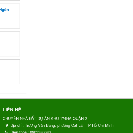
 Ngôn
LIÊN HỆ
CHUYÊN NHÀ ĐẤT DỰ ÁN KHU 174HA QUẬN 2
Địa chỉ:
Trương Văn Bang, phường Cát Lái, TP Hồ Chí Minh
Điện thoại:
0903380680