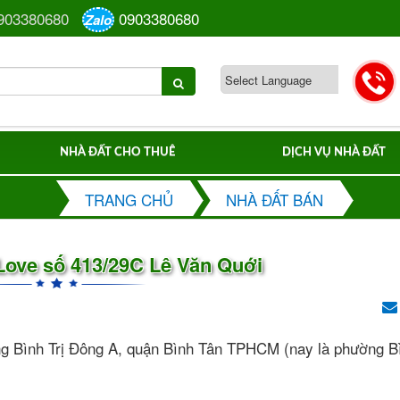
903380680
0903380680
Zalo
NHÀ ĐẤT CHO THUÊ
DỊCH VỤ NHÀ ĐẤT
TRANG CHỦ
NHÀ ĐẤT BÁN
Love số 413/29C Lê Văn Quới
g Bình Trị Đông A, quận Bình Tân TPHCM (nay là phường B