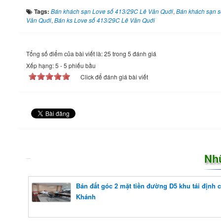
Tags:
Bán khách sạn Love số 413/29C Lê Văn Quới
,
Bán khách sạn s
Văn Quới
,
Bán ks Love số 413/29C Lê Văn Quới
Tổng số điểm của bài viết là: 25 trong 5 đánh giá
Xếp hạng:
5
-
5
phiếu bầu
Click để đánh giá bài viết
Nh
Bán đất góc 2 mặt tiền đường D5 khu tái định 
Khánh