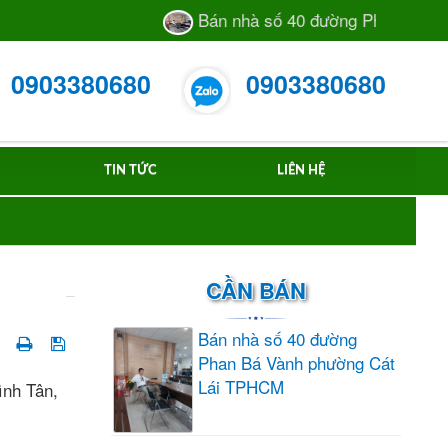
Bán nhà số 40 đường Phan Bá Vành 
0903380680
0903380680
TIN TỨC
LIÊN HỆ
CẦN BÁN
Bán nhà số 40 đường
Phan Bá Vành phường Cát
Lái TPHCM
ình Tân,