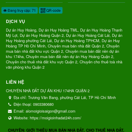
Đang truy cập: 71
QR-code
DỊCH VỤ
Dự án Huy Hoàng, Dự án Huy Hoàng TML, Dự án Huy Hoàng Thạnh
Mỹ Lợi, Dự án Huy Hoàng Quận 2, Dự án Huy Hoàng Cát Lái, Dự án
Huy Hoàng phường Cát Lái, Dự án Huy Hoàng TPHCM, Dự án Huy
Hoàng TP Hồ Chí Minh, Chuyên mua bán nhà đất Quận 2, Chuyên
mua bán nhà đất khu vực Quận 2, Chuyên mua bán đất nền dự án
khu 174ha, Chuyên mua bán đất nền dự án Huy Hoàng Quận 2,
Chuyên cho thuê nhà đất khu vực Quận 2, Chuyên cho thuê toà nhà
văn phòng khu Quận 2
LIÊN HỆ
CHUYÊN NHÀ ĐẤT DỰ ÁN KHU 174HA QUẬN 2
Địa chỉ:
Trương Văn Bang, phường Cát Lái, TP Hồ Chí Minh
Điện thoại:
0903380680
Email:
alomoigioisaigon@gmail.com
Website:
https://moigioinhadat24h.com/
CHUYÊN: GIỚI THIỆU MUA BÁN NHÀ ĐẤT, CHO THUÊ NHÀ ĐẤT,