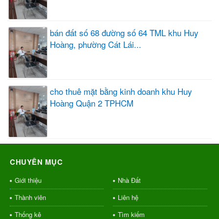
bán đất số 68 đường số 64 TML khu Huy
Hoàng, phường Cát Lái...
cho thuê mặt bằng kinh doanh khu Huy
Hoàng Quận 2 TPHCM
CHUYÊN MỤC
Giới thiệu
Nhà Đất
Thành viên
Liên hệ
Thống kê
Tìm kiếm