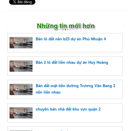
Những tin mới hơn
Bán lô đất nền b23 dự án Phú Nhuận 4
Bán 2 lô đất liền nhau dự án Huy Hoàng
Bán đất mặt tiền đường Trương Văn Bang 2
nền liền nhau
chuyên bán nhà đất khu vực quận 2