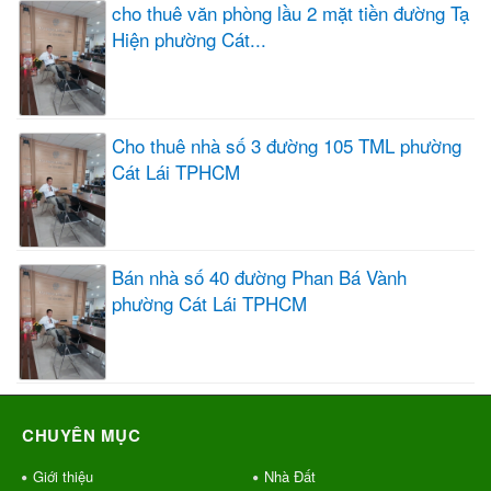
cho thuê văn phòng lầu 2 mặt tiền đường Tạ
Hiện phường Cát...
Cho thuê nhà số 3 đường 105 TML phường
Cát Lái TPHCM
Bán nhà số 40 đường Phan Bá Vành
phường Cát Lái TPHCM
CHUYÊN MỤC
Giới thiệu
Nhà Đất