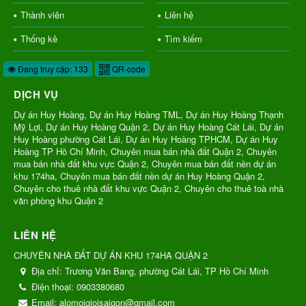
Thành viên
Liên hệ
Thống kê
Tìm kiếm
Đang truy cập: 133
QR-code
DỊCH VỤ
Dự án Huy Hoàng, Dự án Huy Hoàng TML, Dự án Huy Hoàng Thạnh
Mỹ Lợi, Dự án Huy Hoàng Quận 2, Dự án Huy Hoàng Cát Lái, Dự án
Huy Hoàng phường Cát Lái, Dự án Huy Hoàng TPHCM, Dự án Huy
Hoàng TP Hồ Chí Minh, Chuyên mua bán nhà đất Quận 2, Chuyên
mua bán nhà đất khu vực Quận 2, Chuyên mua bán đất nền dự án
khu 174ha, Chuyên mua bán đất nền dự án Huy Hoàng Quận 2,
Chuyên cho thuê nhà đất khu vực Quận 2, Chuyên cho thuê toà nhà
văn phòng khu Quận 2
LIÊN HỆ
CHUYÊN NHÀ ĐẤT DỰ ÁN KHU 174HA QUẬN 2
Địa chỉ:
Trương Văn Bang, phường Cát Lái, TP Hồ Chí Minh
Điện thoại:
0903380680
Email:
alomoigioisaigon@gmail.com