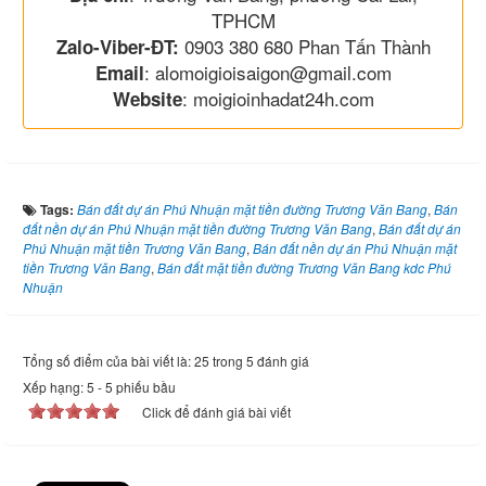
TPHCM
0903 380 680 Phan Tấn Thành
Zalo-Viber-ĐT:
: alomoigioisaigon@gmail.com
Email
: moigioinhadat24h.com
Website
Tags:
Bán đất dự án Phú Nhuận mặt tiền đường Trương Văn Bang
,
Bán
đất nền dự án Phú Nhuận mặt tiền đường Trương Văn Bang
,
Bán đất dự án
Phú Nhuận mặt tiền Trương Văn Bang
,
Bán đất nền dự án Phú Nhuận mặt
tiền Trương Văn Bang
,
Bán đất mặt tiền đường Trương Văn Bang kdc Phú
Nhuận
Tổng số điểm của bài viết là: 25 trong 5 đánh giá
Xếp hạng:
5
-
5
phiếu bầu
Click để đánh giá bài viết