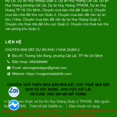
Mỹ Lợi, Dự án Huy Hoàng Quận 2, Dự án Huy Hoàng Cát Lái, Dự án
Huy Hoàng phường Cát Lái, Dự án Huy Hoàng TPHCM, Dự án Huy
Hoàng TP Hồ Chí Minh, Chuyên mua bán nhà đất Quận 2, Chuyên
mua bán nhà đất khu vực Quận 2, Chuyên mua bán đất nền dự án
khu 174ha, Chuyên mua bán đất nền dự án Huy Hoàng Quận 2,
Chuyên cho thuê nhà đất khu vực Quận 2, Chuyên cho thuê toà nhà
văn phòng khu Quận 2
LIÊN HỆ
CHUYÊN NHÀ ĐẤT DỰ ÁN KHU 174HA QUẬN 2
Địa chỉ:
Trương Văn Bang, phường Cát Lái, TP Hồ Chí Minh
Điện thoại:
0903380680
Email:
alomoigioisaigon@gmail.com
Website:
https://moigioinhadat24h.com/
CHUYÊN: GIỚI THIỆU MUA BÁN NHÀ ĐẤT, CHO THUÊ NHÀ ĐẤT,
DỊCH VỤ XÂY DỰNG...KHU VỰC CÁT LÁI.
HOTLINE: 0903 380 680 MR THÀNH
© Bản quyền thuộc về
Dự Án Huy Hoàng Quận 2 TPHCM
.
Mã nguồn
NukeViet CMS
.
Thiết kế bởi GiáRẻ.vn.
|
Điều khoản sử dụng
Chuyên: Giới thiệu mua bán nhà đất TP Thủ Đức, cho thuê nhà đất TP Thủ
Đức, dịch vụ xây dựng, hồ sơ nhà đất TP Thủ Đức.