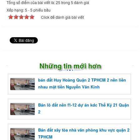
Tổng số điểm của bài viết là: 25 trong 5 đánh giá
Xếp hạng:
5
-
5
phiếu bầu
Click để đánh giá bài viết
Những tin mới hơn
bán đất Huy Hoàng Quận 2 TPHCM 2 nền liền
nhau mặt tiền Nguyễn Văn Kỉnh
Bán lô đất nền f1-12 dự án kdc Thế Kỷ 21 Quận
2
Bán đất xây tòa nhà văn phòng khu vực quận 2
TPHCM