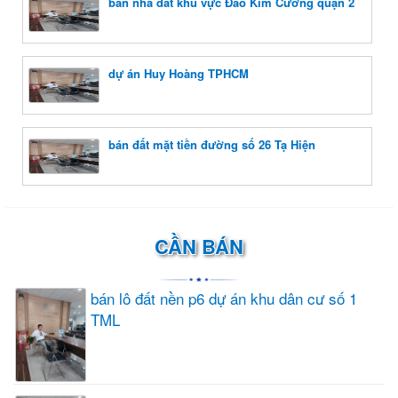
bán nhà đất khu vực Đảo Kim Cương quận 2
dự án Huy Hoàng TPHCM
bán đất mặt tiền đường số 26 Tạ Hiện
CẦN BÁN
bán lô đất nền p6 dự án khu dân cư số 1
TML