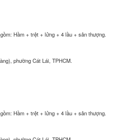
gồm: Hầm + trệt + lửng + 4 lầu + sân thượng.
Hoàng), phường Cát Lái, TPHCM.
gồm: Hầm + trệt + lửng + 4 lầu + sân thượng.
Hoàng), phường Cát Lái, TPHCM.