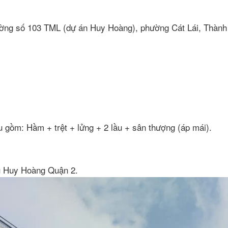
đường số 103 TML (dự án Huy Hoàng), phường Cát Lái, Thàn
 gồm: Hầm + trệt + lửng + 2 lầu + sân thượng (áp mái).
hu Huy Hoàng Quận 2.