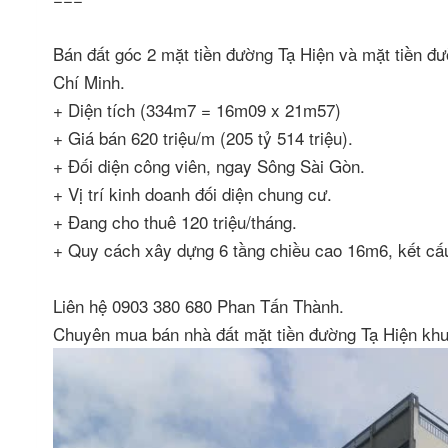
Bán đất góc 2 mặt tiền đường Tạ Hiện và mặt tiền 
Chí Minh.
+ Diện tích (334m7 = 16m09 x 21m57)
+ Giá bán 620 triệu/m (205 tỷ 514 triệu).
+ Đối diện công viên, ngay Sông Sài Gòn.
+ Vị trí kinh doanh đối diện chung cư.
+ Đang cho thuê 120 triệu/tháng.
+ Quy cách xây dựng 6 tầng chiều cao 16m6, kết cấu
Liên hệ 0903 380 680 Phan Tấn Thành.
Chuyên mua bán nhà đất mặt tiền đường Tạ Hiện k