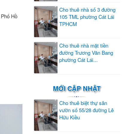
Cho thuê nhà số 3 đường
h Phố Hồ
105 TML phường Cát Lái
TPHCM
Cho thuê nhà mặt tiền
đường Trương Văn Bang
phường Cát Lái...
MỚI CẬP NHẬT
Cho thuê biệt thự sân
vườn số 55/28 đường Lê
Hữu Kiều