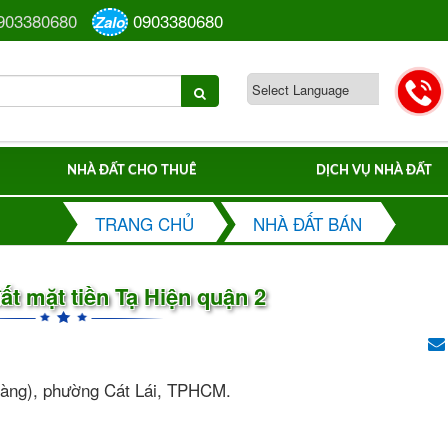
903380680
0903380680
Zalo
NHÀ ĐẤT CHO THUÊ
DỊCH VỤ NHÀ ĐẤT
TRANG CHỦ
NHÀ ĐẤT BÁN
ất mặt tiền Tạ Hiện quận 2
Hoàng), phường Cát Lái, TPHCM.