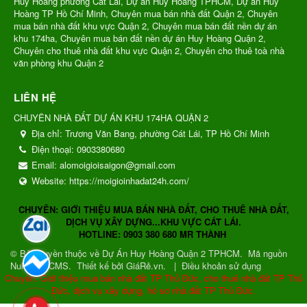
Huy Hoàng phường Cát Lái, Dự án Huy Hoàng TPHCM, Dự án Huy
Hoàng TP Hồ Chí Minh, Chuyên mua bán nhà đất Quận 2, Chuyên
mua bán nhà đất khu vực Quận 2, Chuyên mua bán đất nền dự án
khu 174ha, Chuyên mua bán đất nền dự án Huy Hoàng Quận 2,
Chuyên cho thuê nhà đất khu vực Quận 2, Chuyên cho thuê toà nhà
văn phòng khu Quận 2
LIÊN HỆ
CHUYÊN NHÀ ĐẤT DỰ ÁN KHU 174HA QUẬN 2
Địa chỉ:
Trương Văn Bang, phường Cát Lái, TP Hồ Chí Minh
Điện thoại:
0903380680
Email:
alomoigioisaigon@gmail.com
Website:
https://moigioinhadat24h.com/
CHUYÊN: GIỚI THIỆU MUA BÁN NHÀ ĐẤT, CHO THUÊ NHÀ ĐẤT,
DỊCH VỤ XÂY DỰNG...KHU VỰC CÁT LÁI.
HOTLINE: 0903 380 680 MR THÀNH
© Bản quyền thuộc về
Dự Án Huy Hoàng Quận 2 TPHCM
.
Mã nguồn
NukeViet CMS
.
Thiết kế bởi GiáRẻ.vn.
|
Điều khoản sử dụng
Chuyên: Giới thiệu mua bán nhà đất TP Thủ Đức, cho thuê nhà đất TP Thủ
Đức, dịch vụ xây dựng, hồ sơ nhà đất TP Thủ Đức.