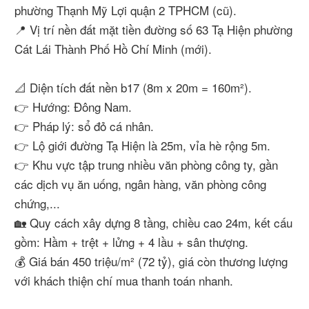
phường Thạnh Mỹ Lợi quận 2 TPHCM (cũ).
📍 Vị trí nền đất mặt tiền đường số 63 Tạ Hiện phường
Cát Lái Thành Phố Hồ Chí Minh (mới).
📐 Diện tích đất nền b17 (8m x 20m = 160m²).
👉 Hướng: Đông Nam.
👉 Pháp lý: sổ đỏ cá nhân.
👉 Lộ giới đường Tạ Hiện là 25m, vỉa hè rộng 5m.
👉 Khu vực tập trung nhiều văn phòng công ty, gần
các dịch vụ ăn uống, ngân hàng, văn phòng công
chứng,...
🏡 Quy cách xây dựng 8 tầng, chiều cao 24m, kết cấu
gồm: Hầm + trệt + lửng + 4 lầu + sân thượng.
💰 Giá bán 450 triệu/m² (72 tỷ), giá còn thương lượng
với khách thiện chí mua thanh toán nhanh.