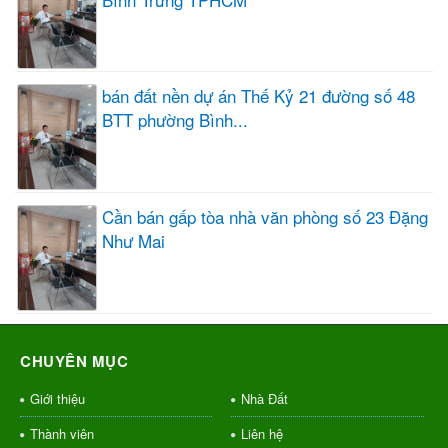
bán đất nền dự án Thế Kỷ 21 đường số 48
BTT phường Bình...
Cần bán gấp tòa nhà văn phòng số 23 Đặng
Như Mai
CHUYÊN MỤC
Giới thiệu
Nhà Đất
Thành viên
Liên hệ