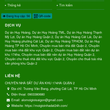
Thống kê
Tìm kiếm
Đang truy cập: 56
QR-code
DỊCH VỤ
Dự án Huy Hoàng, Dự án Huy Hoàng TML, Dự án Huy Hoàng Thạnh
Mỹ Lợi, Dự án Huy Hoàng Quận 2, Dự án Huy Hoàng Cát Lái, Dự án
Huy Hoàng phường Cát Lái, Dự án Huy Hoàng TPHCM, Dự án Huy
Hoàng TP Hồ Chí Minh, Chuyên mua bán nhà đất Quận 2, Chuyên
mua bán nhà đất khu vực Quận 2, Chuyên mua bán đất nền dự án
khu 174ha, Chuyên mua bán đất nền dự án Huy Hoàng Quận 2,
Chuyên cho thuê nhà đất khu vực Quận 2, Chuyên cho thuê toà nhà
văn phòng khu Quận 2
LIÊN HỆ
CHUYÊN NHÀ ĐẤT DỰ ÁN KHU 174HA QUẬN 2
Địa chỉ:
Trương Văn Bang, phường Cát Lái, TP Hồ Chí Minh
Điện thoại:
0903380680
Email:
alomoigioisaigon@gmail.com
Website:
https://moigioinhadat24h.com/