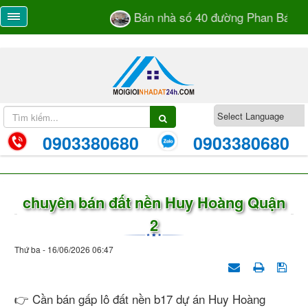
Bán nhà số 40 đường Phan Bá Vành
0903380680
0903380680
chuyên bán đất nền Huy Hoàng Quận
2
Thứ ba - 16/06/2026 06:47
👉 Cần bán gấp lô đất nền b17 dự án Huy Hoàng